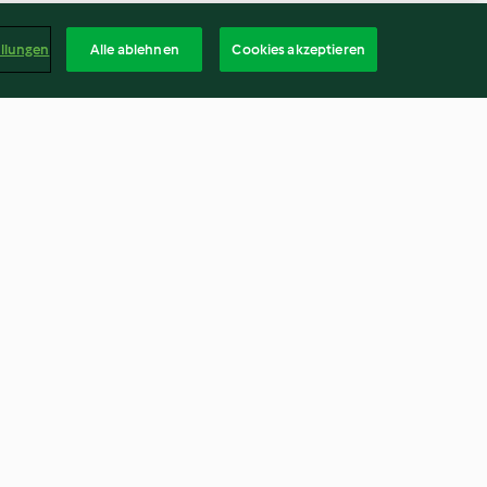
ellungen
Alle ablehnen
Cookies akzeptieren
it
Blunzenpackerl
uce
4.3
(17)
Deuts
kündigen
Vertrag widerrufen