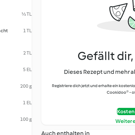
½ TL
acht
1 TL
Gefällt dir
2 TL
5 EL
Dieses Rezept und mehr al
200 g
Registriere dich jetzt und erhalte ein kostenl
Cookidoo® - oh
1 EL
Kostenl
100 g
Weiter
Auch enthalten in