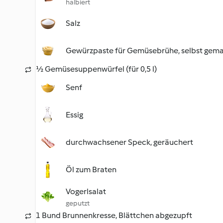
halbiert
Salz
Gewürzpaste für Gemüsebrühe, selbst gem
½ Gemüsesuppenwürfel (für 0,5 l)
Senf
Essig
durchwachsener Speck, geräuchert
Öl zum Braten
Vogerlsalat
geputzt
1 Bund Brunnenkresse, Blättchen abgezupft