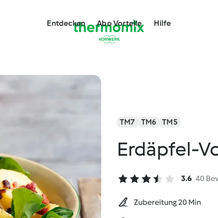
Entdecken
Abo Vorteile
Hilfe
TM7
TM6
TM5
Erdäpfel-Vo
3.6
40 Be
Zubereitung 20 Min