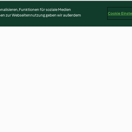
alisieren, Funktionen für soziale Medien
Cookie Einst
onen zur Webseitennutzung geben wir außerdem
Rehrücken im Blätterteig
Fleischrauggn m
Kräuterrahmsa
3.9
(7)
4.1
(15)
Disclaimer
Impressum
Cookies
Inhalt melden
Abo 