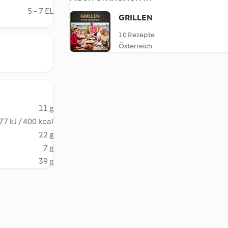
5 - 7 EL
GRILLEN
10 Rezepte
Österreich
11 g
77 kJ / 400 kcal
22 g
7 g
39 g