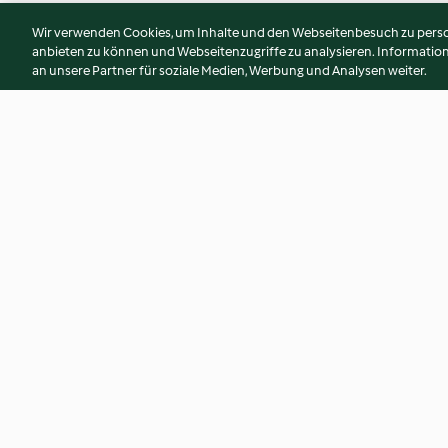
Wir verwenden Cookies, um Inhalte und den Webseitenbesuch zu person
anbieten zu können und Webseitenzugriffe zu analysieren. Informati
an unsere Partner für soziale Medien, Werbung und Analysen weiter.
Hendlbrust mit pikanter
Schöpsernes
Zwetschkenfülle und Fisolen
4.6
(67)
4.5
(10)
© Copyright 2026
Nutzungsbedingungen
Datenschutzrichtlinien