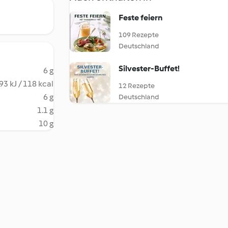
Feste feiern
109 Rezepte
Deutschland
Silvester-Buffet!
6 g
93 kJ / 118 kcal
12 Rezepte
6 g
Deutschland
1.1 g
10 g