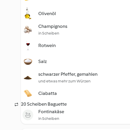
Olivenöl
Champignons
in Scheiben
Rotwein
Salz
schwarzer Pfeffer, gemahlen
und etwas mehr zum Würzen
Ciabatta
20 Scheiben Baguette
Fontinakäse
in Scheiben