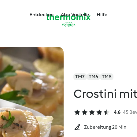
Entdecken
Abo Vorteile
Hilfe
TM7
TM6
TM5
Crostini mi
4.6
45 Be
Zubereitung 20 Min