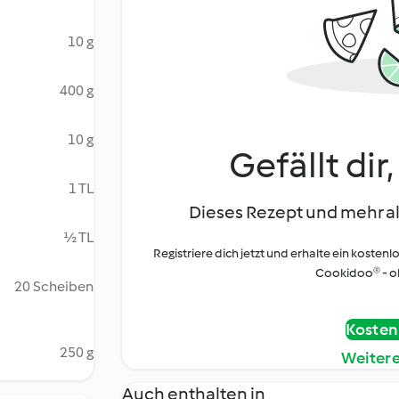
10 g
400 g
10 g
Gefällt dir
1 TL
Dieses Rezept und mehr al
½ TL
Registriere dich jetzt und erhalte ein kostenl
Cookidoo® - oh
20 Scheiben
Kostenl
250 g
Weiter
Auch enthalten in