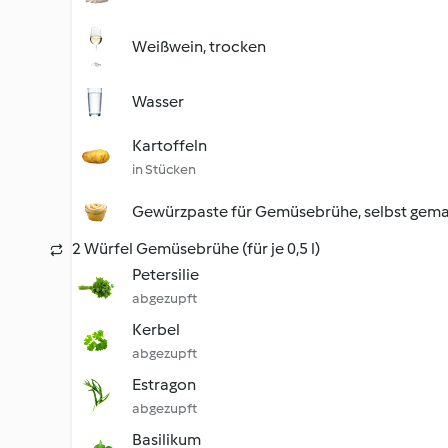
Weißwein, trocken
Wasser
Kartoffeln
in Stücken
Gewürzpaste für Gemüsebrühe, selbst gem
2 Würfel Gemüsebrühe (für je 0,5 l)
Petersilie
abgezupft
Kerbel
abgezupft
Estragon
abgezupft
Basilikum