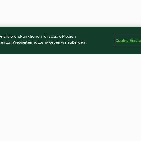
alisieren, Funktionen für soziale Medien
Cookie Einst
onen zur Webseitennutzung geben wir außerdem
rrine
Limetten-Ingwer-Mousse
Rahmsuppe von
Erbsen mit Serr
3.7
(23)
3.9
(119)