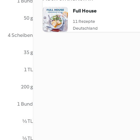
1 Bund
Full House
50 g
11 Rezepte
Deutschland
4 Scheiben
35 g
1 TL
200 g
1 Bund
½ TL
½ TL