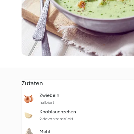
Zutaten
Zwiebeln
halbiert
Knoblauchzehen
2 davon zerdrückt
Mehl