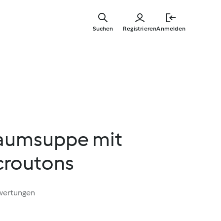
Springe
zum
Suchen
Registrieren
Anmelden
Hauptinha
aumsuppe mit
croutons
wertungen