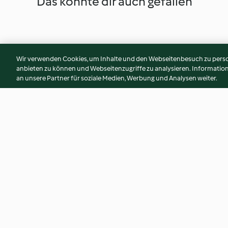
Das könnte dir auch gefallen
Wir verwenden Cookies, um Inhalte und den Webseitenbesuch zu person
anbieten zu können und Webseitenzugriffe zu analysieren. Informati
an unsere Partner für soziale Medien, Werbung und Analysen weiter.
Ziegenkäse-Terrine mit Oliven
Forellen-Erbsen-Te
4.0
(7)
2.0
(8)
© Copyright 2026