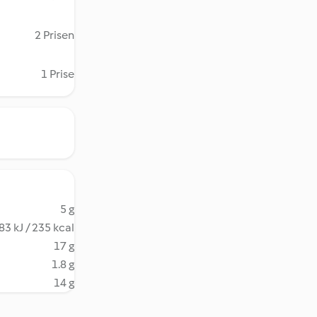
2 Prisen
1 Prise
5 g
83 kJ / 235 kcal
17 g
1.8 g
14 g