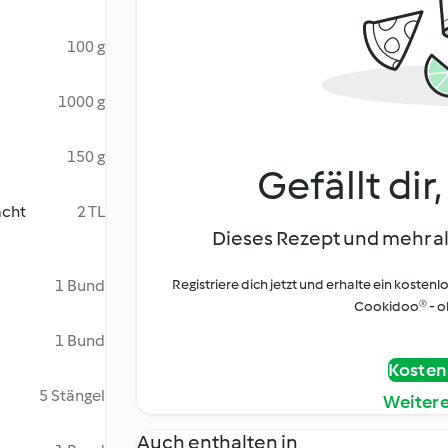
100 g
1000 g
150 g
Gefällt dir
acht
2 TL
Dieses Rezept und mehr al
1 Bund
Registriere dich jetzt und erhalte ein kostenl
Cookidoo® - oh
1 Bund
Kostenl
5 Stängel
Weiter
Auch enthalten in