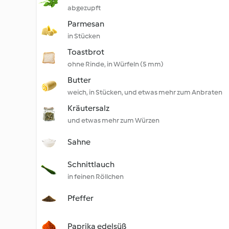
abgezupft
Parmesan
in Stücken
Toastbrot
ohne Rinde, in Würfeln (5 mm)
Butter
weich, in Stücken, und etwas mehr zum Anbraten
Kräutersalz
und etwas mehr zum Würzen
Sahne
Schnittlauch
in feinen Röllchen
Pfeffer
Paprika edelsüß