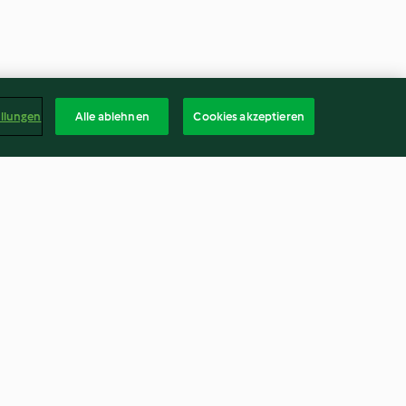
ellungen
Alle ablehnen
Cookies akzeptieren
 grünen
Shrimpscocktail mit
anochips
Zitrusvinaigrette
3.8
(10)