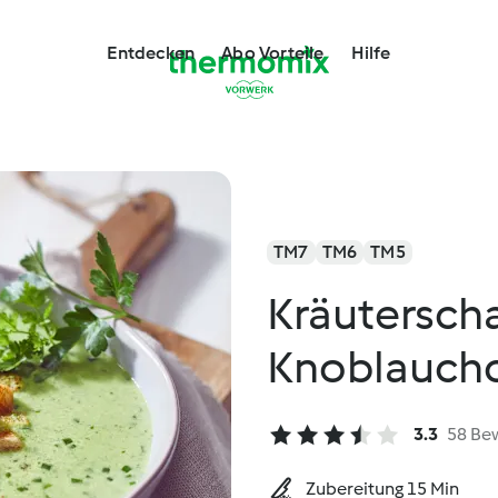
Entdecken
Abo Vorteile
Hilfe
TM7
TM6
TM5
Kräutersch
Knoblauch
3.3
58 Be
Zubereitung 15 Min