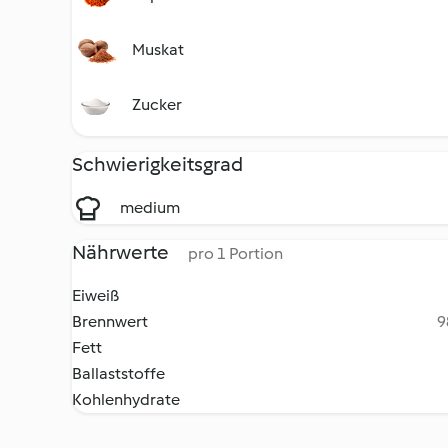
Muskat
Zucker
Schwierigkeitsgrad
medium
Nährwerte
pro 1 Portion
Eiweiß
Brennwert
9
Fett
Ballaststoffe
Kohlenhydrate