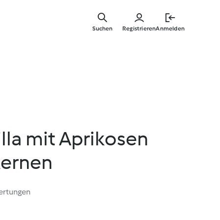
Springe
zum
Suchen
Registrieren
Anmelden
Hauptinha
lla mit Aprikosen
kernen
ertungen