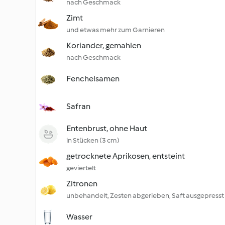
nach Geschmack
Zimt
und etwas mehr zum Garnieren
Koriander, gemahlen
nach Geschmack
Fenchelsamen
Safran
Entenbrust, ohne Haut
in Stücken (3 cm)
getrocknete Aprikosen, entsteint
geviertelt
Zitronen
unbehandelt, Zesten abgerieben, Saft ausgepresst
Wasser