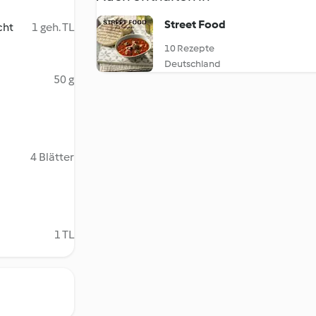
Street Food
cht
1 geh. TL
10 Rezepte
Deutschland
50 g
4 Blätter
1 TL