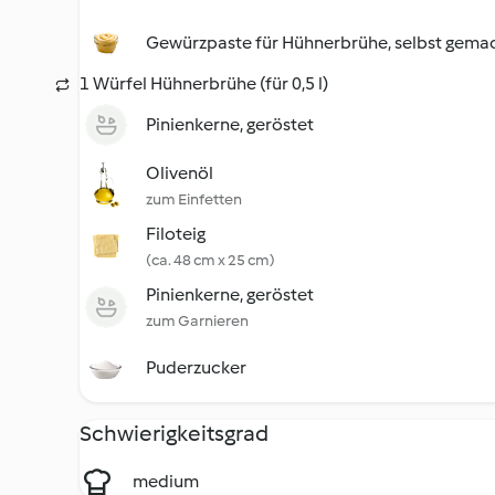
Gewürzpaste für Hühnerbrühe, selbst gema
1 Würfel Hühnerbrühe (für 0,5 l)
Pinienkerne, geröstet
Olivenöl
zum Einfetten
Filoteig
(ca. 48 cm x 25 cm)
Pinienkerne, geröstet
zum Garnieren
Puderzucker
Schwierigkeitsgrad
medium