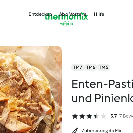
Entdecken
Abo Vorteile
Hilfe
TM7
TM6
TM5
Enten-Pasti
und Pinien
3.7
7 Bew
Zubereitung 35 Min