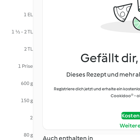
1 EL
1 ½ - 2 TL
2 TL
Gefällt dir
1 Prise
Dieses Rezept und mehr al
600 g
Registriere dich jetzt und erhalte ein kostenl
Cookidoo® - oh
150 g
Kostenl
2
Weiter
80 g
Auch enthalten in