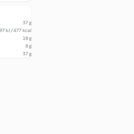
37 g
97 kJ / 477 kcal
18 g
8 g
37 g