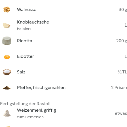
Walnüsse
30 g
Knoblauchzehe
1
halbiert
Ricotta
200 g
Eidotter
1
Salz
½ TL
Pfeffer, frisch gemahlen
2 Prisen
Fertigstellung der Ravioli
Weizenmehl, griffig
etwas
zum Bemehlen