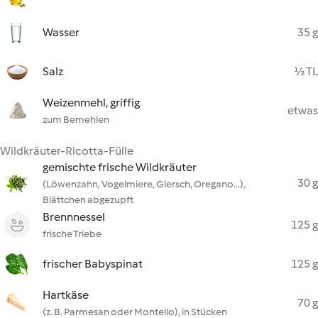
Wasser
35 g
Salz
½ TL
Weizenmehl, griffig
etwas
zum Bemehlen
Wildkräuter-Ricotta-Fülle
gemischte frische Wildkräuter
30 g
(Löwenzahn, Vogelmiere, Giersch, Oregano...),
Blättchen abgezupft
Brennnessel
125 g
frische Triebe
frischer Babyspinat
125 g
Hartkäse
70 g
(z. B. Parmesan oder Montello), in Stücken