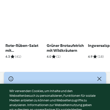
Rote-Rüben-Salat
Grüner Brotaufstrich
Ingwersalzp
mit
mit Wildkräutern
Blutorangenvinaigret
4.3
(41)
4.0
(1)
4.9
(18)
te
© Copyright 2026
Nutzungsbedingungen
Wir verwenden Cookies, um Inhalte und den
Webseitenbesuch zu personalisieren, Funktionen für soziale
Datenschutzrichtlinien
Medien anbieten zu können und Webseitenzugriffe zu
Disclaimer
analysieren. Informationen zur Webseitennutzung geben
Impressum
wir außerdem an unsere Partner für soziale Medien,