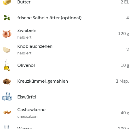
Butter
2 EL
frische Salbeiblätter (optional)
4
Zwiebeln
120 g
halbiert
Knoblauchzehen
2
halbiert
Olivenöl
10 g
Kreuzkümmel, gemahlen
1 Msp.
Eiswürfel
Cashewkerne
40 g
ungesalzen
Wasser
200 g