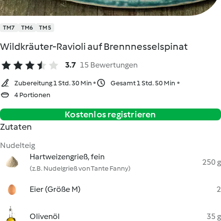
TM7
TM6
TM5
Wildkräuter-Ravioli auf Brennnesselspinat
3.7
15 Bewertungen
Zubereitung 1 Std. 30 Min
Gesamt 1 Std. 50 Min
4 Portionen
Kostenlos registrieren
Zutaten
Nudelteig
Hartweizengrieß, fein
250 g
(z.B. Nudelgrieß von Tante Fanny)
Eier (Größe M)
2
Olivenöl
35 g