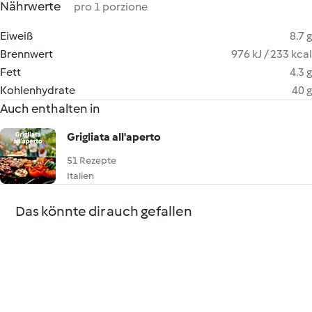
Nährwerte
pro 1 porzione
Eiweiß
8.7 g
Brennwert
976 kJ / 233 kcal
Fett
4.3 g
Kohlenhydrate
40 g
Auch enthalten in
Grigliata all'aperto
51 Rezepte
Italien
Das könnte dir auch gefallen