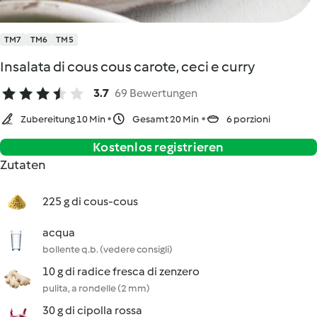
TM7
TM6
TM5
Insalata di cous cous carote, ceci e curry
3.7
69 Bewertungen
Zubereitung 10 Min
Gesamt 20 Min
6 porzioni
Kostenlos registrieren
Zutaten
225 g di cous-cous
acqua
bollente q.b. (vedere consigli)
10 g di radice fresca di zenzero
pulita, a rondelle (2 mm)
30 g di cipolla rossa