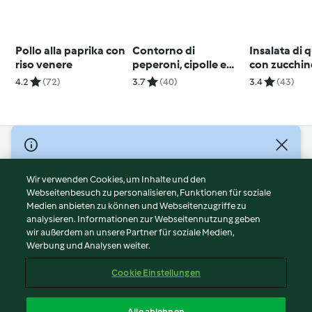
Pollo alla paprika con
Contorno di
Insalata di 
riso venere
peperoni, cipolle e
con zucchin
mele
in salsa agr
4.2
(72)
3.7
(40)
3.4
(43)
© Copyright 2026
Nutzungsbedingungen
Wir verwenden Cookies, um Inhalte und den
Webseitenbesuch zu personalisieren, Funktionen für soziale
Datenschutzrichtlinien
Medien anbieten zu können und Webseitenzugriffe zu
Disclaimer
analysieren. Informationen zur Webseitennutzung geben
Impressum
wir außerdem an unsere Partner für soziale Medien,
Werbung und Analysen weiter.
Cookies
Inhalt melden
Cookie Einstellungen
Abo kündigen
Vertrag widerrufen
Alle ablehnen