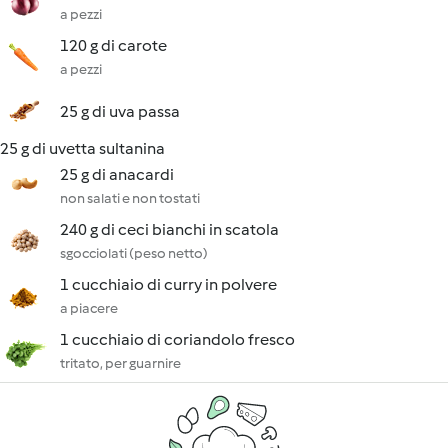
a pezzi
120 g di carote
a pezzi
25 g di uva passa
25 g di uvetta sultanina
25 g di anacardi
non salati e non tostati
240 g di ceci bianchi in scatola
sgocciolati (peso netto)
1 cucchiaio di curry in polvere
a piacere
1 cucchiaio di coriandolo fresco
tritato, per guarnire