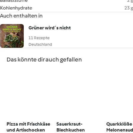
Ballaststoffe
2 g
Kohlenhydrate
23 g
Auch enthalten in
Grüner wird´s nicht
11 Rezepte
Deutschland
Das könnte dir auch gefallen
Pizza mit Frischkäse
Sauerkraut-
Quarkklöße
und Artischocken
Blechkuchen
Melonensu