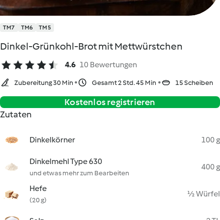
TM7
TM6
TM5
Dinkel-Grünkohl-Brot mit Mettwürstchen
4.6
10 Bewertungen
Zubereitung 30 Min
Gesamt 2 Std. 45 Min
15 Scheiben
Kostenlos registrieren
Zutaten
Dinkelkörner
100 g
Dinkelmehl Type 630
400 g
und etwas mehr zum Bearbeiten
Hefe
½ Würfel
(20 g)