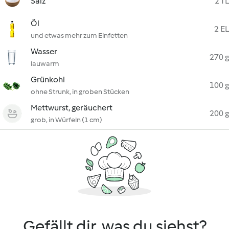
Salz
2 TL
Öl
2 EL
und etwas mehr zum Einfetten
Wasser
270 g
lauwarm
Grünkohl
100 g
ohne Strunk, in groben Stücken
Mettwurst, geräuchert
200 g
grob, in Würfeln (1 cm)
Gefällt dir, was du siehst?