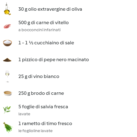
30 g olio extravergine di oliva
500 g di carne di vitello
a bocconcini infarinati
1 - 1 ½ cucchiaino di sale
1 pizzico di pepe nero macinato
25 g di vino bianco
250 g brodo di carne
5 foglie di salvia fresca
lavate
1 rametto di timo fresco
le foglioline lavate