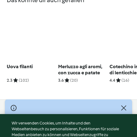
Das könnte dir auch gefallen
Uova filanti
Merluzzo agli aromi,
Cotechino i
con zucca e patate
di lenticchie
2.3
(102)
3.6
(20)
4.4
(16)
© Copyright 2026
Nutzungsbedingungen
Wir verwenden Cookies, um Inhalte und den
Webseitenbesuch zu personalisieren, Funktionen für soziale
Datenschutzrichtlinien
Medien anbieten zu können und Webseitenzugriffe zu