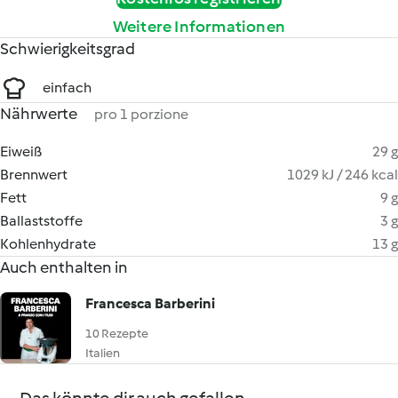
Weitere Informationen
Schwierigkeitsgrad
einfach
Nährwerte
pro 1 porzione
Eiweiß
29 g
Brennwert
1029 kJ / 246 kcal
Fett
9 g
Ballaststoffe
3 g
Kohlenhydrate
13 g
Auch enthalten in
Francesca Barberini
10 Rezepte
Italien