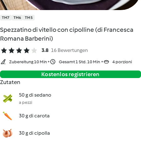
TM7
TM6
TM5
Spezzatino di vitello con cipolline (di Francesca
Romana Barberini)
3.8
16 Bewertungen
Zubereitung 10 Min
Gesamt 1 Std. 10 Min
4 porzioni
Kostenlos registrieren
Zutaten
50 g di sedano
a pezzi
30 g di carota
30 g di cipolla