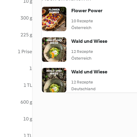
10 g
Flower Power
300 g
10 Rezepte
Österreich
225 g
Wald und Wiese
1 Prise
12 Rezepte
Österreich
1
Wald und Wiese
12 Rezepte
1 TL
Deutschland
600 g
10 g
1 TL