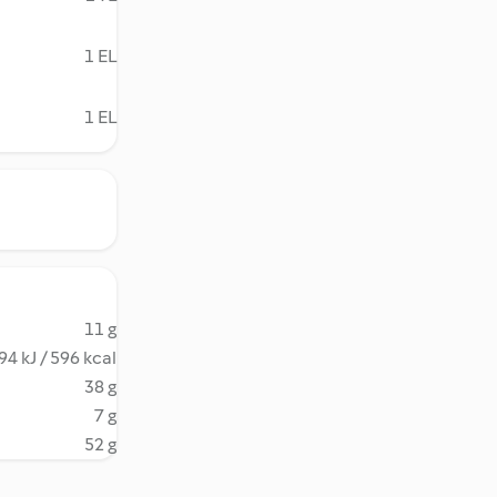
1 EL
1 EL
11 g
94 kJ / 596 kcal
38 g
7 g
52 g