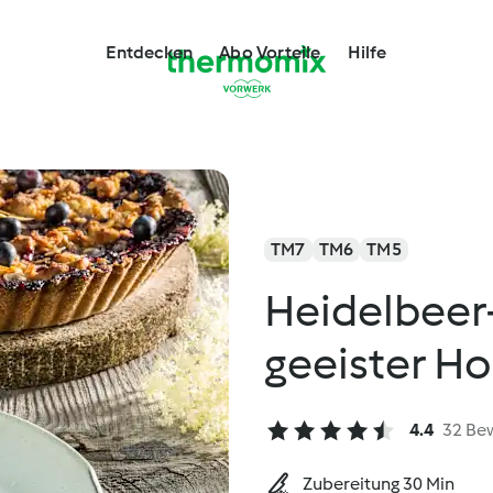
Entdecken
Abo Vorteile
Hilfe
TM7
TM6
TM5
Heidelbeer
geeister H
4.4
32 Be
Zubereitung 30 Min