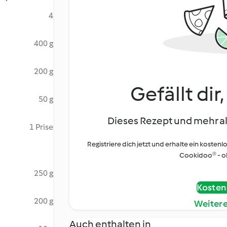
4
400 g
200 g
Gefällt dir
50 g
Dieses Rezept und mehr al
1 Prise
Registriere dich jetzt und erhalte ein kostenl
Cookidoo® - oh
250 g
Kostenl
200 g
Weiter
Auch enthalten in