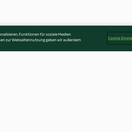
alisieren, Funktionen für soziale Medien
Cookie Einst
onen zur Webseitennutzung geben wir außerdem
Maroniweckerl
Herbsttorte mi
(glutenfrei)
3.9
(20)
4.2
(19)