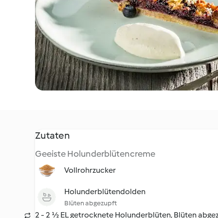
Zutaten
Geeiste Holunderblütencreme
Vollrohrzucker
Holunderblütendolden
Blüten abgezupft
2 - 2 ½ EL getrocknete Holunderblüten, Blüten abge