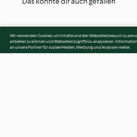
Das könnte dir auch gefallen
Wir verwenden Cookies, um Inhalte und den Webseitenbesuch zu person
anbieten zu können und Webseitenzugriffe zu analysieren. Informati
an unsere Partner für soziale Medien, Werbung und Analysen weiter.
Bärlauchmuffins
Maronencreme
4.4
(66)
4.1
(51)
© Copyright 2026