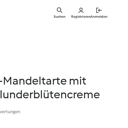
Springe
zum
Suchen
Registrieren
Anmelden
Hauptinha
-Mandeltarte mit
olunderblütencreme
wertungen