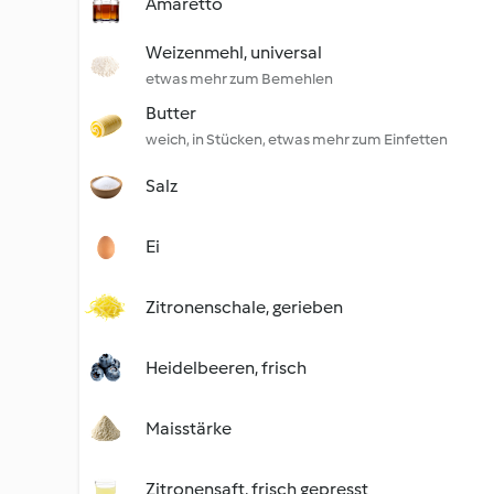
Amaretto
Weizenmehl, universal
etwas mehr zum Bemehlen
Butter
weich, in Stücken, etwas mehr zum Einfetten
Salz
Ei
Zitronenschale, gerieben
Heidelbeeren, frisch
Maisstärke
Zitronensaft, frisch gepresst