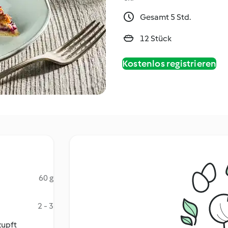
Gesamt 5 Std.
12 Stück
Kostenlos registrieren
60 g
2 - 3
zupft