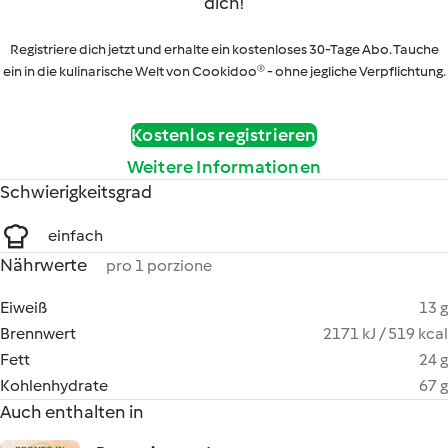
dich!
Registriere dich jetzt und erhalte ein kostenloses 30-Tage Abo. Tauche
ein in die kulinarische Welt von Cookidoo® - ohne jegliche Verpflichtung.
Kostenlos registrieren
Weitere Informationen
Schwierigkeitsgrad
einfach
Nährwerte
pro 1 porzione
Eiweiß
13 g
Brennwert
2171 kJ / 519 kcal
Fett
24 g
Kohlenhydrate
67 g
Auch enthalten in