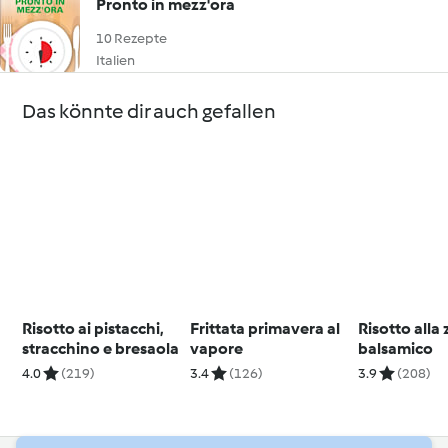
Pronto in mezz'ora
10 Rezepte
Italien
Das könnte dir auch gefallen
Risotto ai pistacchi,
Frittata primavera al
Risotto alla
stracchino e bresaola
vapore
balsamico
4.0
(219)
3.4
(126)
3.9
(208)