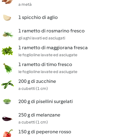
a metà
1 spicchio di aglio
1 rametto di rosmarino fresco
gli aghi lavati ed asciugati
1 rametto di maggiorana fresca
le foglioline lavate ed asciugate
1 rametto di timo fresco
le foglioline lavate ed asciugate
200 g di zucchine
a cubetti (1 cm)
200 g di pisellini surgelati
250 g di melanzane
a cubetti (1 cm)
150 g di peperone rosso