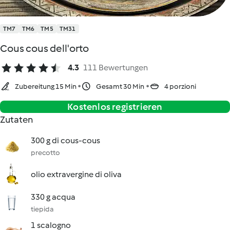
TM7
TM6
TM5
TM31
Cous cous dell'orto
4.3
111 Bewertungen
Zubereitung 15 Min
Gesamt 30 Min
4 porzioni
Kostenlos registrieren
Zutaten
300 g di cous-cous
precotto
olio extravergine di oliva
330 g acqua
tiepida
1 scalogno