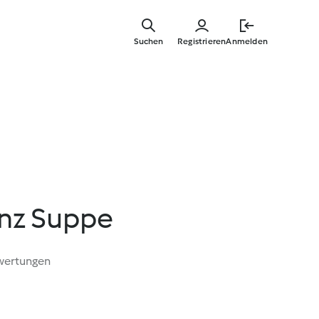
Springe
zum
Suchen
Registrieren
Anmelden
Hauptinha
inz Suppe
wertungen