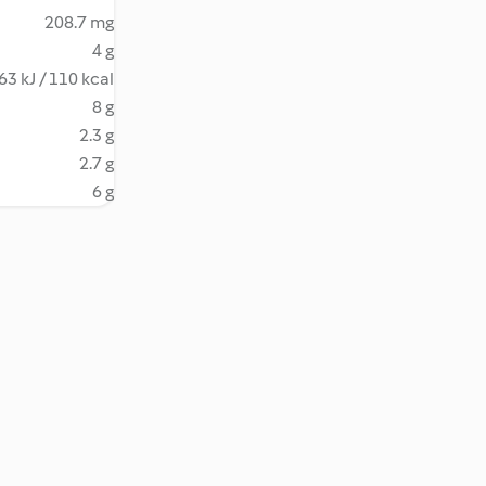
208.7 mg
4 g
63 kJ / 110 kcal
8 g
2.3 g
2.7 g
6 g