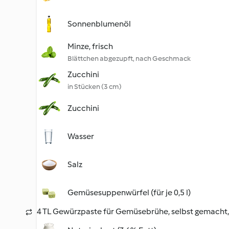
Sonnenblumenöl
Minze, frisch
Blättchen abgezupft, nach Geschmack
Zucchini
in Stücken (3 cm)
Zucchini
Wasser
Salz
Gemüsesuppenwürfel (für je 0,5 l)
4 TL Gewürzpaste für Gemüsebrühe, selbst gemacht, 