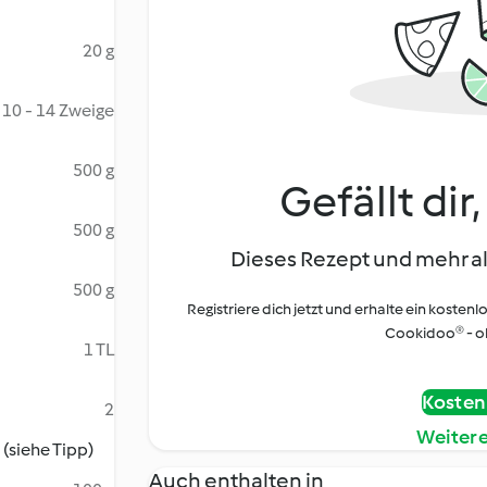
20 g
10 - 14 Zweige
500 g
Gefällt dir
500 g
Dieses Rezept und mehr al
500 g
Registriere dich jetzt und erhalte ein kostenl
Cookidoo® - oh
1 TL
Kostenl
2
Weiter
(siehe Tipp)
Auch enthalten in