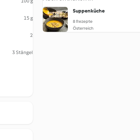
100 g
Suppenküche
15 g
8 Rezepte
Österreich
2
3 Stängel