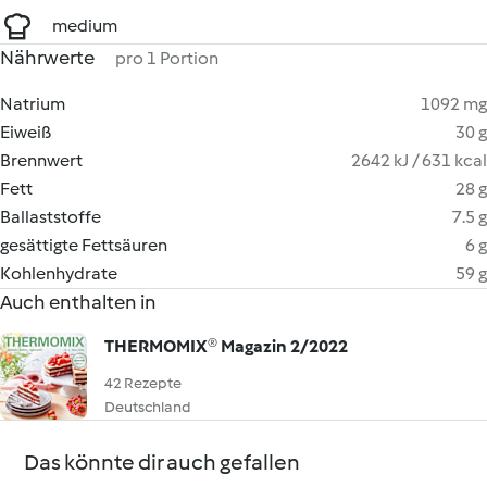
medium
Nährwerte
pro 1 Portion
Natrium
1092 mg
Eiweiß
30 g
Brennwert
2642 kJ / 631 kcal
Fett
28 g
Ballaststoffe
7.5 g
gesättigte Fettsäuren
6 g
Kohlenhydrate
59 g
Auch enthalten in
THERMOMIX® Magazin 2/2022
42 Rezepte
Deutschland
Das könnte dir auch gefallen