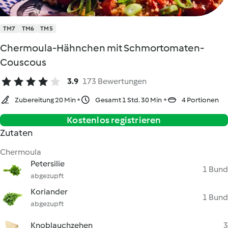
TM7
TM6
TM5
Chermoula-Hähnchen mit Schmortomaten-
Couscous
3.9
173 Bewertungen
Zubereitung 20 Min
Gesamt 1 Std. 30 Min
4 Portionen
Kostenlos registrieren
Zutaten
Chermoula
Petersilie
1 Bund
abgezupft
Koriander
1 Bund
abgezupft
Knoblauchzehen
3