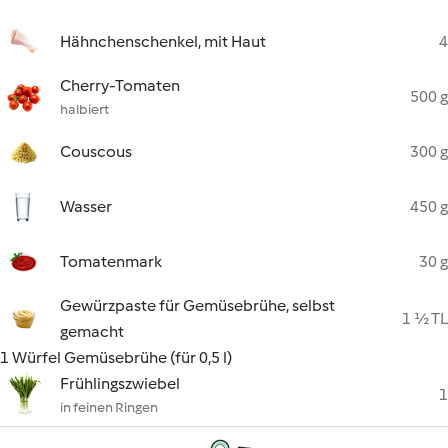
Hähnchenschenkel, mit Haut
4
Cherry-Tomaten
500 g
halbiert
Couscous
300 g
Wasser
450 g
Tomatenmark
30 g
Gewürzpaste für Gemüsebrühe, selbst
1 ½ TL
gemacht
1 Würfel Gemüsebrühe (für 0,5 l)
Frühlingszwiebel
1
in feinen Ringen