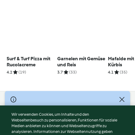
Surf & Turf Pizza mit
Garnelen mit Gemüse
Mafalde mit
Rucolacreme
und Reis
Kürbis
4.2
(19)
3.7
(33)
4.1
(35)
© Copyright 2026
Nutzungsbedingungen
Wir verwenden Cookies, um Inhalte und den
Webseitenbesuch zu personalisieren, Funktionen für soziale
Datenschutzrichtlinien
Medien anbieten zu können und Webseitenzugriffe zu
Disclaimer
analysieren. Informationen zur Webseitennutzung geben