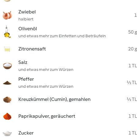
Zwiebel
1
halbiert
Olivenöl
50 g
und etwas mehr zum Einfetten und Beträufeln
Zitronensaft
20 g
Salz
1 TL
und etwas mehr zum Würzen
Pfeffer
½ TL
und etwas mehr zum Würzen
Kreuzkümmel (Cumin), gemahlen
½ TL
Paprikapulver, geräuchert
1 TL
Zucker
1 TL