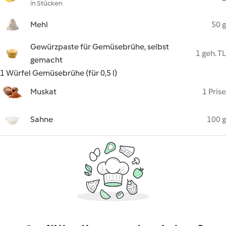
in Stücken
Mehl
50 g
Gewürzpaste für Gemüsebrühe, selbst
1 geh. TL
gemacht
1 Würfel Gemüsebrühe (für 0,5 l)
Muskat
1 Prise
Sahne
100 g