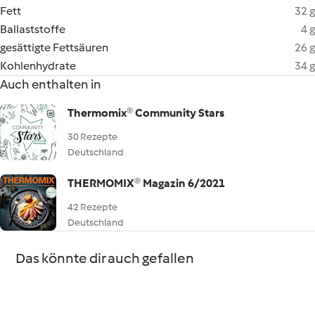
Fett
32 g
Ballaststoffe
4 g
gesättigte Fettsäuren
26 g
Kohlenhydrate
34 g
Auch enthalten in
Thermomix® Community Stars
30 Rezepte
Deutschland
THERMOMIX® Magazin 6/2021
42 Rezepte
Deutschland
Das könnte dir auch gefallen