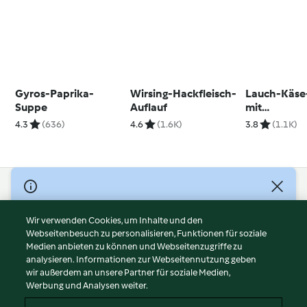
Gyros-Paprika-
Wirsing-Hackfleisch-
Lauch-Käse
Suppe
Auflauf
mit
Hackfleisch
4.3
(636)
4.6
(1.6K)
3.8
(1.1K)
© Copyright 2026
Nutzungsbedingungen
Wir verwenden Cookies, um Inhalte und den
Webseitenbesuch zu personalisieren, Funktionen für soziale
Datenschutzrichtlinien
Medien anbieten zu können und Webseitenzugriffe zu
Disclaimer
analysieren. Informationen zur Webseitennutzung geben
Impressum
wir außerdem an unsere Partner für soziale Medien,
Werbung und Analysen weiter.
Cookies