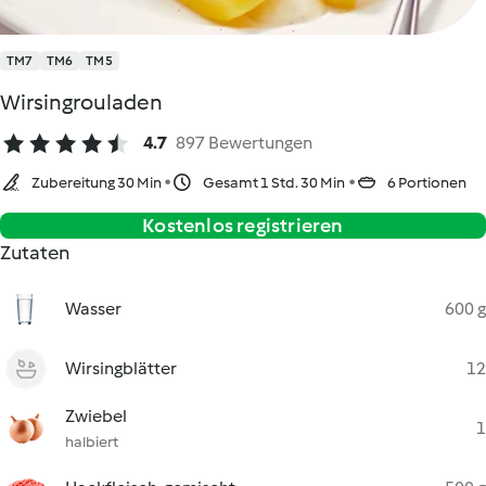
TM7
TM6
TM5
Wirsingrouladen
4.7
897 Bewertungen
Zubereitung 30 Min
Gesamt 1 Std. 30 Min
6 Portionen
Kostenlos registrieren
Zutaten
Wasser
600 g
Wirsingblätter
12
Zwiebel
1
halbiert