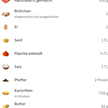
Hackfleisch, gemischt
500 g
Brötchen
1
eingeweicht und ausgedrückt
Ei
1
Senf
1 TL
Paprika edelsüß
½ TL
Salz
2 TL
Pfeffer
2 Prisen
Kartoffeln
750 g
in Stücken
Butter
50 g