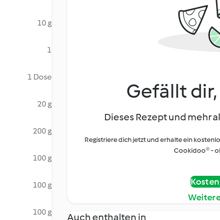
10 g
1
1 Dose
Gefällt dir
20 g
Dieses Rezept und mehr al
200 g
Registriere dich jetzt und erhalte ein kostenl
Cookidoo® - oh
100 g
Kostenl
100 g
Weiter
100 g
Auch enthalten in