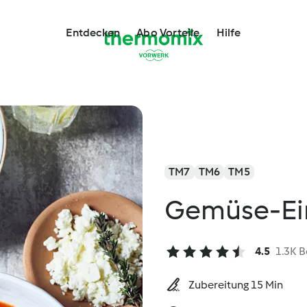
Entdecken
Abo Vorteile
Hilfe
TM7
TM6
TM5
Gemüse-Ein
4.5
1.3K 
Zubereitung 15 Min