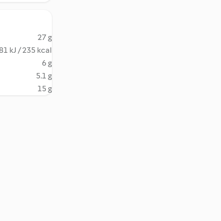
27 g
81 kJ / 235 kcal
6 g
5.1 g
15 g