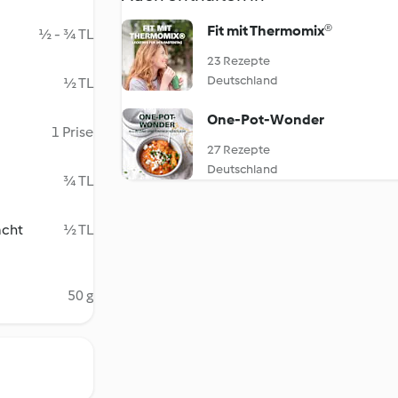
Fit mit Thermomix®
½ - ¾ TL
23 Rezepte
Deutschland
½ TL
One-Pot-Wonder
1 Prise
27 Rezepte
Deutschland
¾ TL
acht
½ TL
50 g