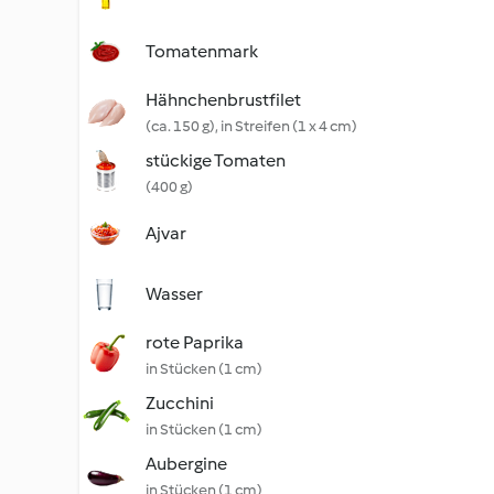
Tomatenmark
Hähnchenbrustfilet
(ca. 150 g), in Streifen (1 x 4 cm)
stückige Tomaten
(400 g)
Ajvar
Wasser
rote Paprika
in Stücken (1 cm)
Zucchini
in Stücken (1 cm)
Aubergine
in Stücken (1 cm)