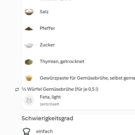
Salz
Pfeffer
Zucker
Thymian, getrocknet
Gewürzpaste für Gemüsebrühe, selbst gem
½ Würfel Gemüsebrühe (für je 0,5 l)
Feta, light
zerbröselt
Schwierigkeitsgrad
einfach