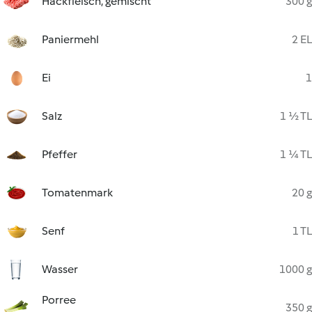
Hackfleisch, gemischt
300 g
Paniermehl
2 EL
Ei
1
Salz
1 ½ TL
Pfeffer
1 ¼ TL
Tomatenmark
20 g
Senf
1 TL
Wasser
1000 g
Porree
350 g