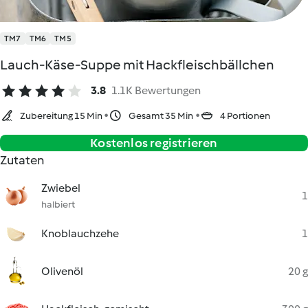
TM7
TM6
TM5
Lauch-Käse-Suppe mit Hackfleischbällchen
3.8
1.1K Bewertungen
Zubereitung 15 Min
Gesamt 35 Min
4 Portionen
Kostenlos registrieren
Zutaten
Zwiebel
1
halbiert
Knoblauchzehe
1
Olivenöl
20 g