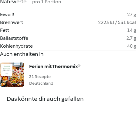
Nährwerte
pro 1 Portion
Eiweiß
27 g
Brennwert
2223 kJ / 531 kcal
Fett
14 g
Ballaststoffe
2.7 g
Kohlenhydrate
40 g
Auch enthalten in
Ferien mit Thermomix®
31 Rezepte
Deutschland
Das könnte dir auch gefallen