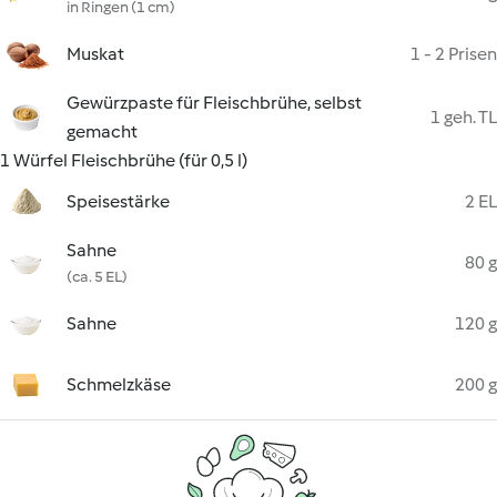
in Ringen (1 cm)
Muskat
1 - 2 Prisen
Gewürzpaste für Fleischbrühe, selbst
1 geh. TL
gemacht
1 Würfel Fleischbrühe (für 0,5 l)
Speisestärke
2 EL
Sahne
80 g
(ca. 5 EL)
Sahne
120 g
Schmelzkäse
200 g