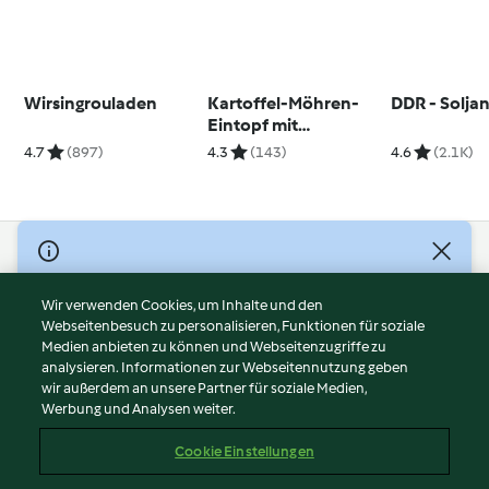
Wirsingrouladen
Kartoffel-Möhren-
DDR - Solja
Eintopf mit
Bratwurstbällchen
4.7
(897)
4.3
(143)
4.6
(2.1K)
und Möhren-
Kohlrabi-Salat
© Copyright 2026
Nutzungsbedingungen
Wir verwenden Cookies, um Inhalte und den
Webseitenbesuch zu personalisieren, Funktionen für soziale
Datenschutzrichtlinien
Medien anbieten zu können und Webseitenzugriffe zu
Disclaimer
analysieren. Informationen zur Webseitennutzung geben
Impressum
wir außerdem an unsere Partner für soziale Medien,
Werbung und Analysen weiter.
Cookies
Inhalt melden
Cookie Einstellungen
Abo kündigen