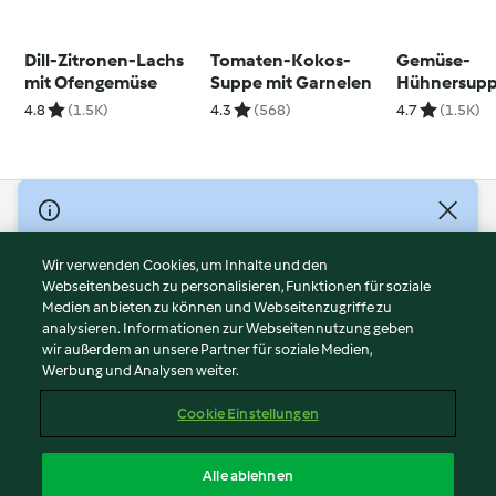
Dill-Zitronen-Lachs
Tomaten-Kokos-
Gemüse-
mit Ofengemüse
Suppe mit Garnelen
Hühnersup
asiatische A
4.8
(1.5K)
4.3
(568)
4.7
(1.5K)
© Copyright 2026
Nutzungsbedingungen
Wir verwenden Cookies, um Inhalte und den
Webseitenbesuch zu personalisieren, Funktionen für soziale
Datenschutzrichtlinien
Medien anbieten zu können und Webseitenzugriffe zu
Disclaimer
analysieren. Informationen zur Webseitennutzung geben
Impressum
wir außerdem an unsere Partner für soziale Medien,
Werbung und Analysen weiter.
Cookies
Inhalt melden
Cookie Einstellungen
Abo kündigen
Vertrag widerrufen
Alle ablehnen
Erklärung zur Barrierefreiheit