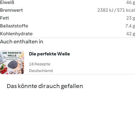
Eiweiß
46 g
Brennwert
2382 kJ / 571 kcal
Fett
23 g
Ballaststoffe
7.4 g
Kohlenhydrate
42 g
Auch enthalten in
Die perfekte Welle
18 Rezepte
Deutschland
Das könnte dir auch gefallen