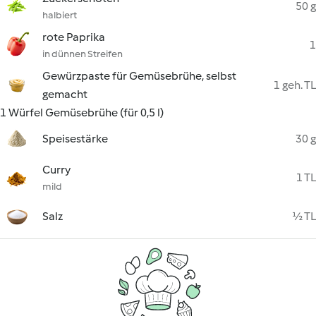
50 g
halbiert
rote Paprika
1
in dünnen Streifen
Gewürzpaste für Gemüsebrühe, selbst
1 geh. TL
gemacht
1 Würfel Gemüsebrühe (für 0,5 l)
Speisestärke
30 g
Curry
1 TL
mild
Salz
½ TL