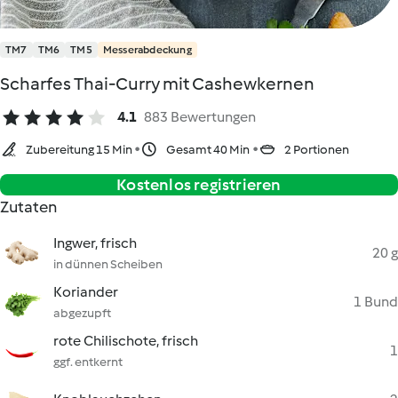
TM7
TM6
TM5
Messerabdeckung
Scharfes Thai-Curry mit Cashewkernen
4.1
883 Bewertungen
Zubereitung 15 Min
Gesamt 40 Min
2 Portionen
Kostenlos registrieren
Zutaten
Ingwer, frisch
20 g
in dünnen Scheiben
Koriander
1 Bund
abgezupft
rote Chilischote, frisch
1
ggf. entkernt