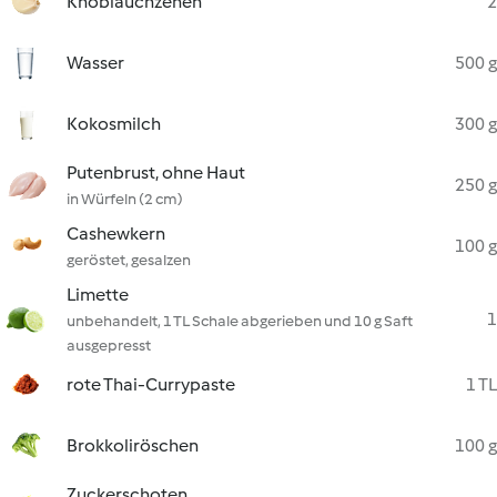
Knoblauchzehen
2
Wasser
500 g
Kokosmilch
300 g
Putenbrust, ohne Haut
250 g
in Würfeln (2 cm)
Cashewkern
100 g
geröstet, gesalzen
Limette
1
unbehandelt, 1 TL Schale abgerieben und 10 g Saft
ausgepresst
rote Thai-Currypaste
1 TL
Brokkoliröschen
100 g
Zuckerschoten