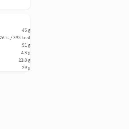
43 g
26 kJ / 795 kcal
51 g
4.3 g
21.8 g
29 g