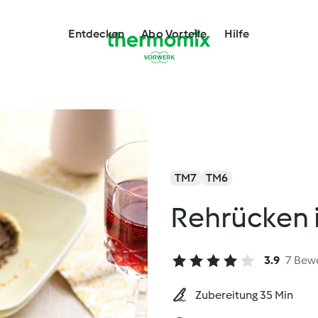
Entdecken
Abo Vorteile
Hilfe
TM7
TM6
Rehrücken i
3.9
7 Bew
Zubereitung 35 Min