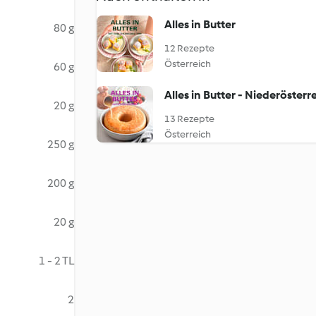
Alles in Butter
80 g
12 Rezepte
Österreich
60 g
Alles in Butter - Niederösterr
20 g
13 Rezepte
Österreich
250 g
200 g
20 g
1 - 2 TL
2