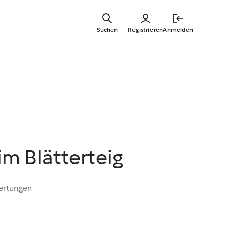
Springe
zum
Suchen
Registrieren
Anmelden
Hauptinha
m Blätterteig
ertungen