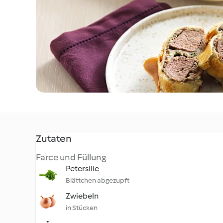
Zutaten
Farce und Füllung
Petersilie
Blättchen abgezupft
Zwiebeln
in Stücken