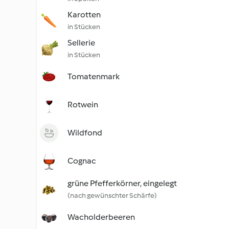
Karotten
in Stücken
Sellerie
in Stücken
Tomatenmark
Rotwein
Wildfond
Cognac
grüne Pfefferkörner, eingelegt
(nach gewünschter Schärfe)
Wacholderbeeren