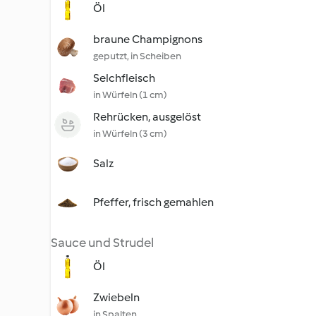
Öl
braune Champignons
geputzt, in Scheiben
Selchfleisch
in Würfeln (1 cm)
Rehrücken, ausgelöst
in Würfeln (3 cm)
Salz
Pfeffer, frisch gemahlen
Sauce und Strudel
Öl
Zwiebeln
in Spalten