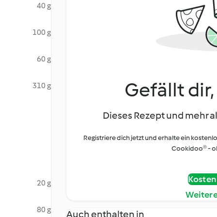
40 g
100 g
60 g
Gefällt dir
310 g
Dieses Rezept und mehr al
Registriere dich jetzt und erhalte ein kostenl
Cookidoo® - oh
Kostenl
20 g
Weiter
80 g
Auch enthalten in