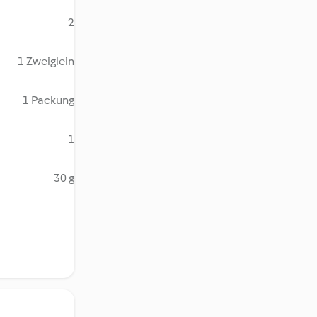
2
1 Zweiglein
1 Packung
1
30 g