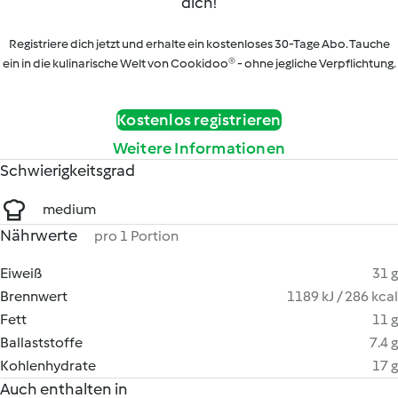
dich!
Registriere dich jetzt und erhalte ein kostenloses 30-Tage Abo. Tauche
ein in die kulinarische Welt von Cookidoo® - ohne jegliche Verpflichtung.
Kostenlos registrieren
Weitere Informationen
Schwierigkeitsgrad
medium
Nährwerte
pro 1 Portion
Eiweiß
31 g
Brennwert
1189 kJ / 286 kcal
Fett
11 g
Ballaststoffe
7.4 g
Kohlenhydrate
17 g
Auch enthalten in