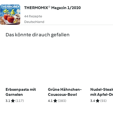
THERMOMIX® Magazin 1/2020
44 Rezepte
Deutschland
Das könnte dir auch gefallen
Erbsenpasta mit
Grüne Hähnchen-
Nudel-Steak
Garnelen
Couscous-Bowl
mit Apfel-D
3.1
(117)
4.1
(283)
3.4
(55)