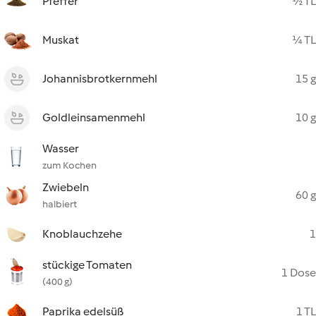
Pfeffer
½ TL
Muskat
¼ TL
Johannisbrotkernmehl
15 g
Goldleinsamenmehl
10 g
Wasser
zum Kochen
Zwiebeln
60 g
halbiert
Knoblauchzehe
1
stückige Tomaten
1 Dose
(400 g)
Paprika edelsüß
1 TL