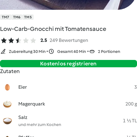
TM7
TM6
TM5
Low-Carb-Gnocchi mit Tomatensauce
2.5
249 Bewertungen
Zubereitung 30 Min
Gesamt 40 Min
2 Portionen
Kostenlos registrieren
Zutaten
Eier
3
Magerquark
200 g
Salz
1 ½ TL
und mehr zum Kochen