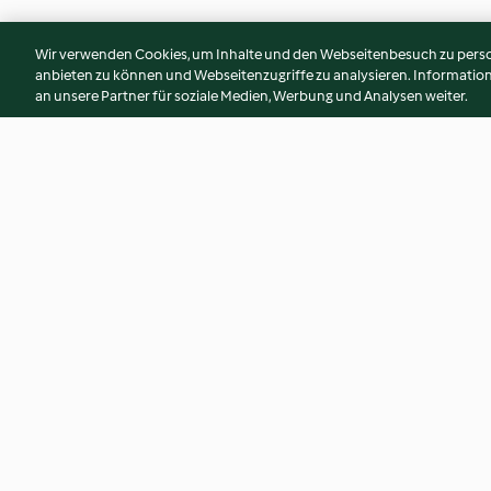
Wir verwenden Cookies, um Inhalte und den Webseitenbesuch zu person
anbieten zu können und Webseitenzugriffe zu analysieren. Informati
an unsere Partner für soziale Medien, Werbung und Analysen weiter.
Süßkartoffel-Grapefruit-
Zwiebelsoufflé
Suppe
3.6
(29)
3.9
(12)
© Copyright 2026
Nutzungsbedingungen
Datenschutzrichtlinien