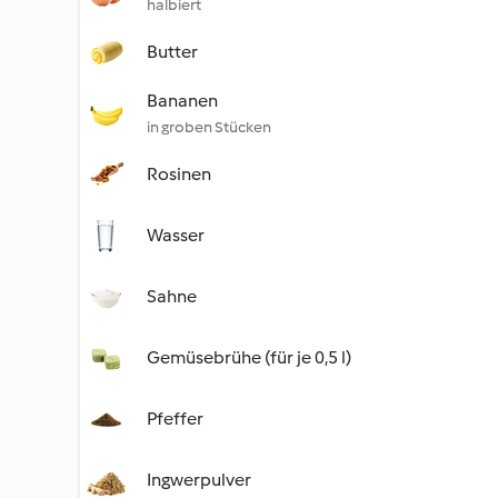
halbiert
Butter
Bananen
in groben Stücken
Rosinen
Wasser
Sahne
Gemüsebrühe (für je 0,5 l)
Pfeffer
Ingwerpulver