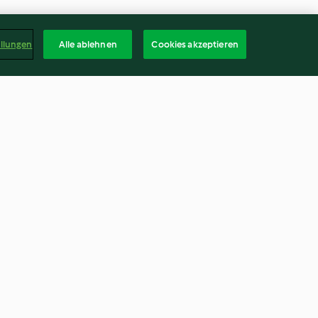
ellungen
Alle ablehnen
Cookies akzeptieren
Paradeiser-Mandel-Dip
3.5
(22)
Deuts
kündigen
Vertrag widerrufen