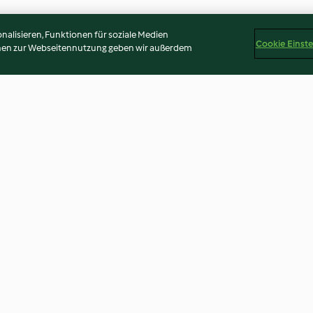
alisieren, Funktionen für soziale Medien
Cookie Einst
onen zur Webseitennutzung geben wir außerdem
Gemüsepfanne mit Zitrone
Fenchelsalat
und Honig
3.9
(194)
3.7
(36)
Disclaimer
Impressum
Cookies
Inhalt melden
Abo 