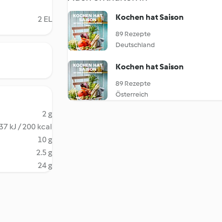
Kochen hat Saison
2 EL
89 Rezepte
Deutschland
Kochen hat Saison
89 Rezepte
Österreich
2 g
37 kJ / 200 kcal
10 g
2.5 g
24 g