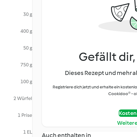
30 g
400 g
50 g
Gefällt dir
750 g
Dieses Rezept und mehr al
100 g
Registriere dich jetzt und erhalte ein kostenl
Cookidoo® - oh
2 Würfel
Kostenl
1 Prise
Weiter
1 EL
Auch enthalten in