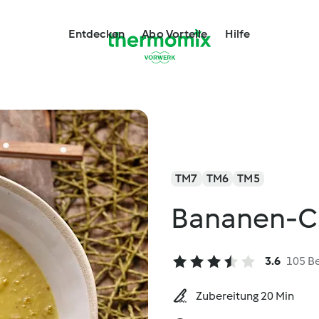
Entdecken
Abo Vorteile
Hilfe
TM7
TM6
TM5
Bananen-C
3.6
105 B
Zubereitung 20 Min