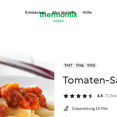
Entdecken
Abo Vorteile
Hilfe
TM7
TM6
TM5
Tomaten-S
4.5
72 Be
Zubereitung 10 Min