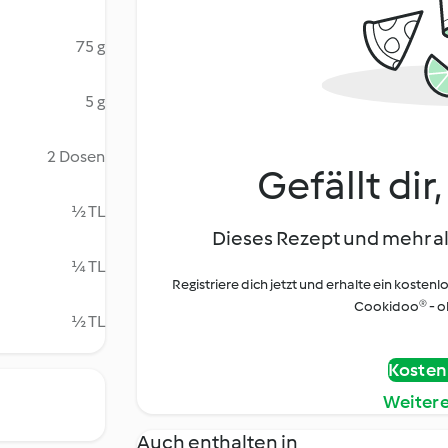
75 g
5 g
2 Dosen
Gefällt dir
½ TL
Dieses Rezept und mehr al
¼ TL
Registriere dich jetzt und erhalte ein kostenl
Cookidoo® - oh
½ TL
Kostenl
Weiter
Auch enthalten in