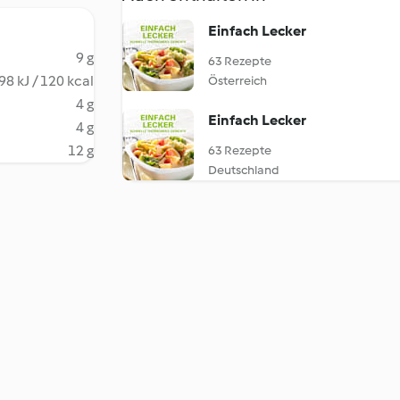
Einfach Lecker
9 g
63 Rezepte
98 kJ / 120 kcal
Österreich
4 g
Einfach Lecker
4 g
12 g
63 Rezepte
Deutschland