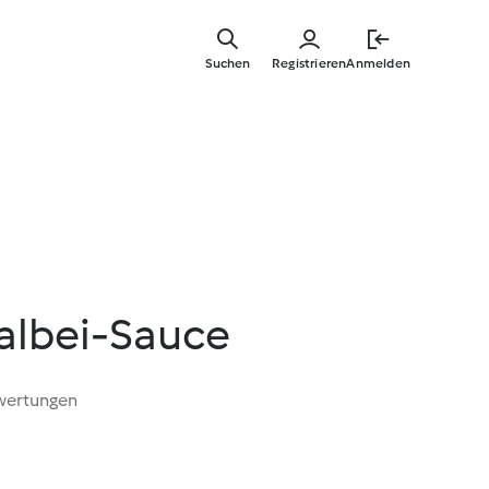
Springe
zum
Suchen
Registrieren
Anmelden
Hauptinha
albei-Sauce
wertungen