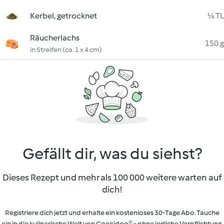
Kerbel, getrocknet
¼ TL
Räucherlachs
150 g
in Streifen (ca. 1 x 4 cm)
Gefällt dir, was du siehst?
Dieses Rezept und mehr als 100 000 weitere warten auf
dich!
Registriere dich jetzt und erhalte ein kostenloses 30-Tage Abo. Tauche
ein in die kulinarische Welt von Cookidoo® - ohne jegliche Verpflichtung.