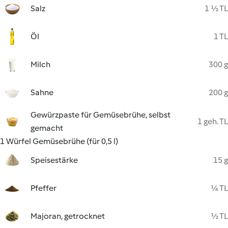
Salz
1 ½ TL
Öl
1 TL
Milch
300 g
Sahne
200 g
Gewürzpaste für Gemüsebrühe, selbst
1 geh. TL
gemacht
1 Würfel Gemüsebrühe (für 0,5 l)
Speisestärke
15 g
Pfeffer
¼ TL
Majoran, getrocknet
½ TL