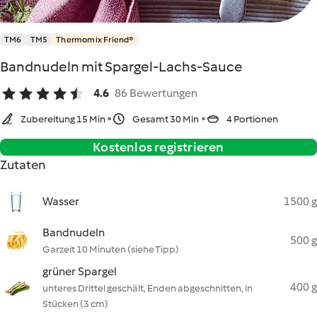
TM6
TM5
Thermomix Friend®
Bandnudeln mit Spargel-Lachs-Sauce
4.6
86 Bewertungen
Zubereitung 15 Min
Gesamt 30 Min
4 Portionen
Kostenlos registrieren
Zutaten
Wasser
1500 g
Bandnudeln
500 g
Garzeit 10 Minuten (siehe Tipp)
grüner Spargel
400 g
unteres Drittel geschält, Enden abgeschnitten, in
Stücken (3 cm)