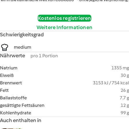
Kostenlos registrieren
Weitere Informationen
Schwierigkeitsgrad
medium
Nährwerte
pro 1 Portion
Natrium
1355 mg
Eiweiß
30 g
Brennwert
3153 kJ / 754 kcal
Fett
26 g
Ballaststoffe
7.7 g
gesättigte Fettsäuren
12 g
Kohlenhydrate
99 g
Auch enthalten in