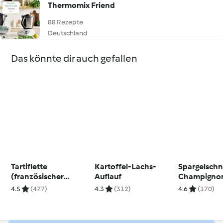
Thermomix Friend
88 Rezepte
Deutschland
Das könnte dir auch gefallen
Tartiflette
Kartoffel-Lachs-
Spargelschn
(französischer
Auflauf
Champigno
Kartoffelauflauf)
4.5
(477)
4.3
(312)
4.6
(170)