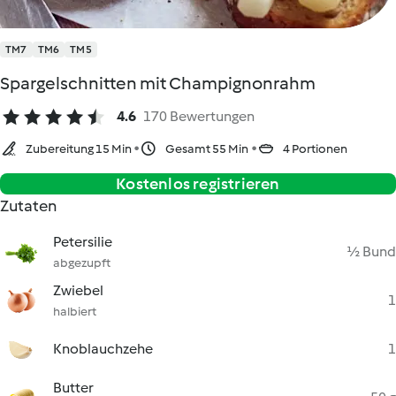
TM7
TM6
TM5
Spargelschnitten mit Champignonrahm
4.6
170 Bewertungen
Zubereitung 15 Min
Gesamt 55 Min
4 Portionen
Kostenlos registrieren
Zutaten
Petersilie
½ Bund
abgezupft
Zwiebel
1
halbiert
Knoblauchzehe
1
Butter