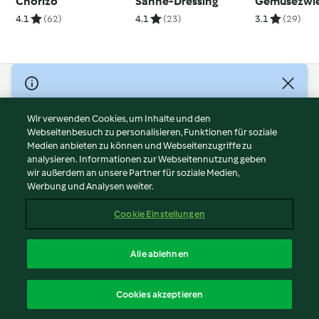
Chorizo
Sahne-Dressing
Gemüsezwie
Kartoffelpü
4.1
(62)
4.1
(23)
3.1
(29)
© Copyright 2026
Nutzungsbedingungen
Wir verwenden Cookies, um Inhalte und den
Webseitenbesuch zu personalisieren, Funktionen für soziale
Datenschutzrichtlinien
Medien anbieten zu können und Webseitenzugriffe zu
Disclaimer
analysieren. Informationen zur Webseitennutzung geben
Impressum
wir außerdem an unsere Partner für soziale Medien,
Werbung und Analysen weiter.
Cookies
Inhalt melden
Cookie Einstellungen
Abo kündigen
Vertrag widerrufen
Alle ablehnen
Erklärung zur Barrierefreiheit
Deutsch
Cookies akzeptieren