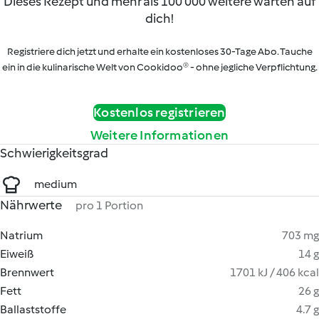
Dieses Rezept und mehr als 100 000 weitere warten auf
dich!
Registriere dich jetzt und erhalte ein kostenloses 30-Tage Abo. Tauche
ein in die kulinarische Welt von Cookidoo® - ohne jegliche Verpflichtung.
Kostenlos registrieren
Weitere Informationen
Schwierigkeitsgrad
medium
Nährwerte
pro 1 Portion
Natrium
703 mg
Eiweiß
14 g
Brennwert
1701 kJ / 406 kcal
Fett
26 g
Ballaststoffe
4.7 g