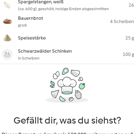
Spargelstangen, weiß
16
(ca. 600 g), geschält, holzige Enden abgeschnitten
Bauernbrot
4 Scheiben
groß
Speisestärke
25 g
Schwarzwälder Schinken
100 g
in Scheiben
Gefällt dir, was du siehst?