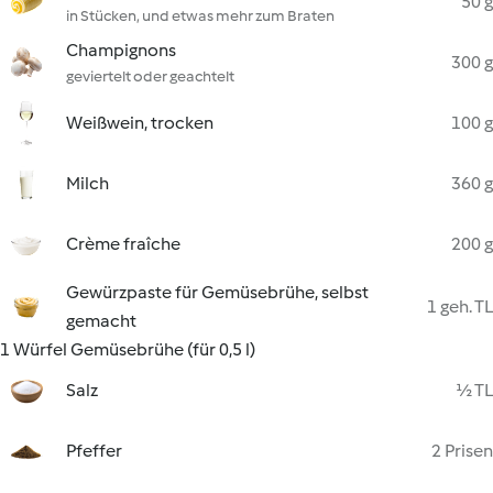
50 g
in Stücken, und etwas mehr zum Braten
Champignons
300 g
geviertelt oder geachtelt
Weißwein, trocken
100 g
Milch
360 g
Crème fraîche
200 g
Gewürzpaste für Gemüsebrühe, selbst
1 geh. TL
gemacht
1 Würfel Gemüsebrühe (für 0,5 l)
Salz
½ TL
Pfeffer
2 Prisen