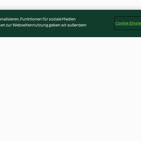
alisieren, Funktionen für soziale Medien
Cookie Einst
onen zur Webseitennutzung geben wir außerdem
uppe mit
Apfel-Zimt-Porridge mit
Rote-Linsen-G
Sultaninen
4.4
(4.1K)
4.7
(3K)