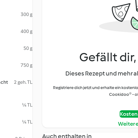
300 g
400 g
50 g
Gefällt dir
750 g
Dieses Rezept und mehr al
acht
2 geh. TL
Registriere dich jetzt und erhalte ein kostenl
Cookidoo® - oh
¼ TL
Kostenl
¼ TL
Weiter
Auch enthalten in