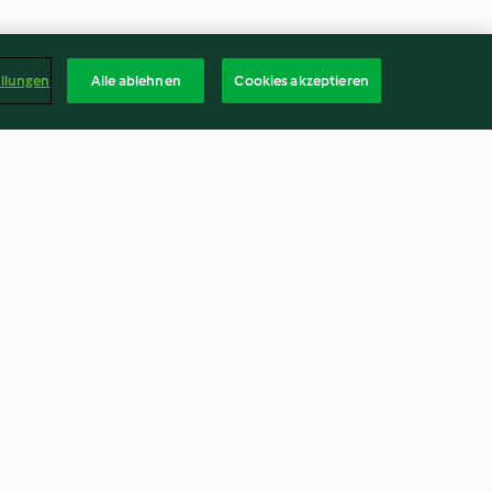
ellungen
Alle ablehnen
Cookies akzeptieren
emüse-Suppe
Rote Linsen-Kürbissuppe
4.6
(1.6K)
Deuts