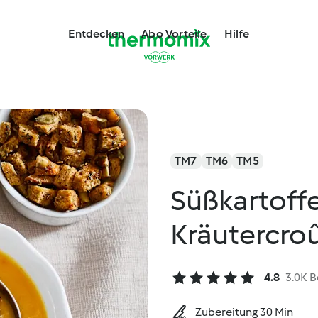
Entdecken
Abo Vorteile
Hilfe
TM7
TM6
TM5
Süßkartoff
Kräutercro
4.8
3.0K 
Zubereitung 30 Min