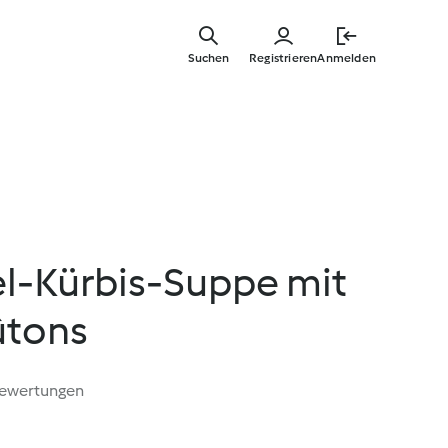
Springe
zum
Suchen
Registrieren
Anmelden
Hauptinha
el-Kürbis-Suppe mit
ûtons
Bewertungen