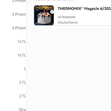
2 Prisen
THERMOMIX® Magazin 6/20
2 Prisen
43 Rezepte
Deutschland
2 Prisen
½ TL
¼ TL
1
1 TL
1 TL
50 g