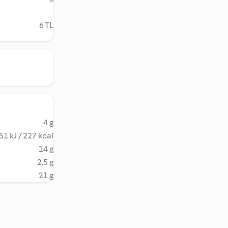
6 TL
4 g
51 kJ / 227 kcal
14 g
2.5 g
21 g