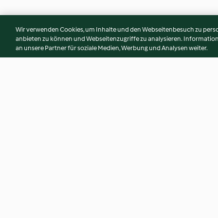
Wir verwenden Cookies, um Inhalte und den Webseitenbesuch zu person
anbieten zu können und Webseitenzugriffe zu analysieren. Informati
an unsere Partner für soziale Medien, Werbung und Analysen weiter.
Parmesan-Kartoffel-Suppe
Kürbis-Orangen-S
Ingwer
3.9
(1.8K)
4.7
(3.1K)
© Copyright 2026