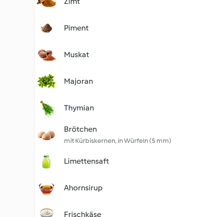
Zimt
Piment
Muskat
Majoran
Thymian
Brötchen
mit Kürbiskernen, in Würfeln (5 mm)
Limettensaft
Ahornsirup
Frischkäse