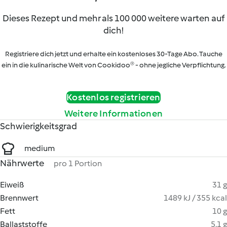
Dieses Rezept und mehr als 100 000 weitere warten auf
dich!
Registriere dich jetzt und erhalte ein kostenloses 30-Tage Abo. Tauche
ein in die kulinarische Welt von Cookidoo® - ohne jegliche Verpflichtung.
Kostenlos registrieren
Weitere Informationen
Schwierigkeitsgrad
medium
Nährwerte
pro 1 Portion
Eiweiß
31 g
Brennwert
1489 kJ / 355 kcal
Fett
10 g
Ballaststoffe
5.1 g