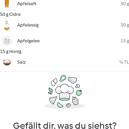
Apfelsaft
50 g
50 g Cidre
Apfelessig
30 g
Apfelgelee
15 g
15 g Honig
Salz
¼ TL
Gefällt dir, was du siehst?