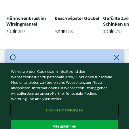
Hähnchenbrust im
Beschwipster Gockel
Gefüllte Zw
Wirsingmantel
Schinken u
Kartoffeln
4.1
(84)
4.0
(35)
3.3
(75)
© Copyright 2026
Nutzungsbedingungen
Wir verwenden Cookies, um Inhalte und den
Webseitenbesuch zu personalisieren, Funktionen für soziale
Datenschutzrichtlinien
Medien anbieten zu können und Webseitenzugriffe zu
Disclaimer
analysieren. Informationen zur Webseitennutzung geben
Impressum
wir außerdem an unsere Partner für soziale Medien,
Werbung und Analysen weiter.
Cookies
Inhalt melden
Cookie Einstellungen
Abo kündigen
Vertrag widerrufen
Alle ablehnen