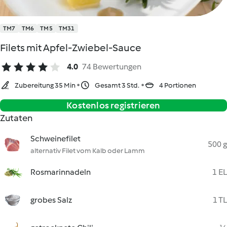
TM7
TM6
TM5
TM31
Filets mit Apfel-Zwiebel-Sauce
4.0
74 Bewertungen
Zubereitung 35 Min
Gesamt 3 Std.
4 Portionen
Kostenlos registrieren
Zutaten
Schweinefilet
500 g
alternativ Filet vom Kalb oder Lamm
Rosmarinnadeln
1 EL
grobes Salz
1 TL