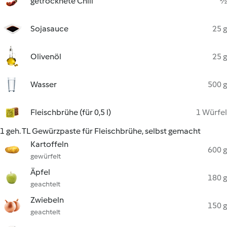
getrocknete Chili
½
Sojasauce
25 g
Olivenöl
25 g
Wasser
500 g
Fleischbrühe (für 0,5 l)
1 Würfel
1 geh. TL Gewürzpaste für Fleischbrühe, selbst gemacht
Kartoffeln
600 g
gewürfelt
Äpfel
180 g
geachtelt
Zwiebeln
150 g
geachtelt