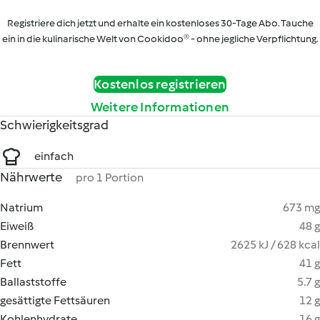
Registriere dich jetzt und erhalte ein kostenloses 30-Tage Abo. Tauche
ein in die kulinarische Welt von Cookidoo® - ohne jegliche Verpflichtung.
Kostenlos registrieren
Weitere Informationen
Schwierigkeitsgrad
einfach
Nährwerte
pro 1 Portion
Natrium
673 mg
Eiweiß
48 g
Brennwert
2625 kJ / 628 kcal
Fett
41 g
Ballaststoffe
5.7 g
gesättigte Fettsäuren
12 g
Kohlenhydrate
16 g