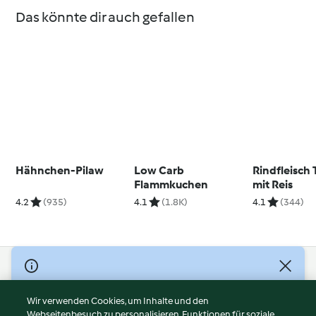
Das könnte dir auch gefallen
Hähnchen-Pilaw
Low Carb
Rindfleisch 
Flammkuchen
mit Reis
4.2
(935)
4.1
(1.8K)
4.1
(344)
© Copyright 2026
Nutzungsbedingungen
Wir verwenden Cookies, um Inhalte und den
Webseitenbesuch zu personalisieren, Funktionen für soziale