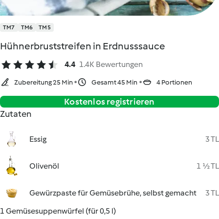
TM7
TM6
TM5
Hühnerbruststreifen in Erdnusssauce
4.4
1.4K Bewertungen
Zubereitung 25 Min
Gesamt 45 Min
4 Portionen
Kostenlos registrieren
Zutaten
Essig
3 TL
Olivenöl
1 ½ TL
Gewürzpaste für Gemüsebrühe, selbst gemacht
3 TL
1 Gemüsesuppenwürfel (für 0,5 l)