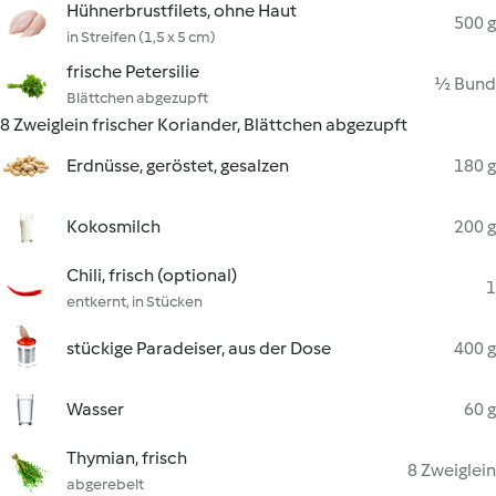
Hühnerbrustfilets, ohne Haut
500 g
in Streifen (1,5 x 5 cm)
frische Petersilie
½ Bund
Blättchen abgezupft
8 Zweiglein frischer Koriander, Blättchen abgezupft
Erdnüsse, geröstet, gesalzen
180 g
Kokosmilch
200 g
Chili, frisch (optional)
1
entkernt, in Stücken
stückige Paradeiser, aus der Dose
400 g
Wasser
60 g
Thymian, frisch
8 Zweiglein
abgerebelt