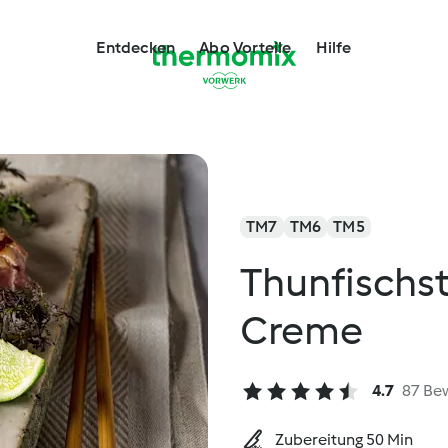
Entdecken
Abo Vorteile
Hilfe
TM7
TM6
TM5
Thunfischst
Creme
4.7
87 Be
Zubereitung 50 Min