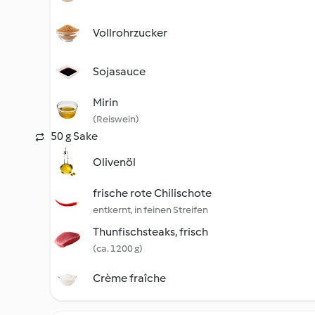
Vollrohrzucker
Sojasauce
Mirin
(Reiswein)
50 g Sake
Olivenöl
frische rote Chilischote
entkernt, in feinen Streifen
Thunfischsteaks, frisch
(ca. 1200 g)
Crème fraîche