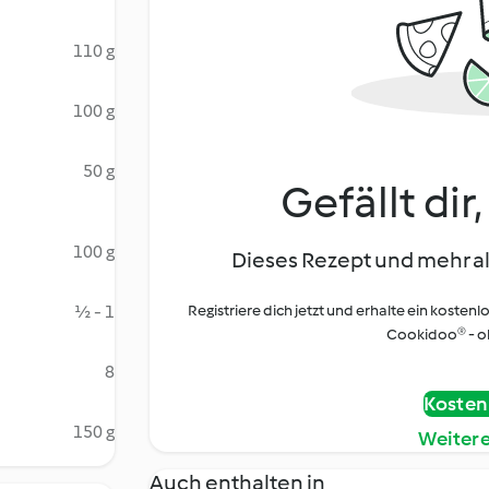
110 g
100 g
50 g
Gefällt dir
100 g
Dieses Rezept und mehr al
½ - 1
Registriere dich jetzt und erhalte ein kostenl
Cookidoo® - oh
8
Kostenl
150 g
Weiter
Auch enthalten in