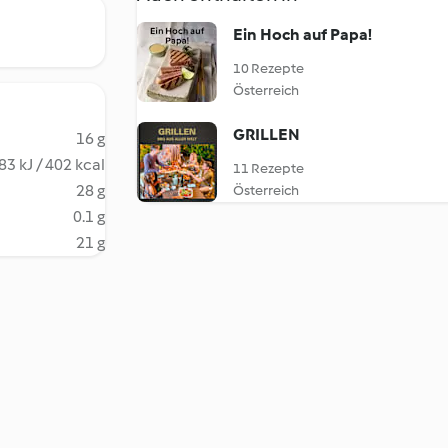
Ein Hoch auf Papa!
10 Rezepte
Österreich
GRILLEN
16 g
83 kJ / 402 kcal
11 Rezepte
28 g
Österreich
0.1 g
21 g