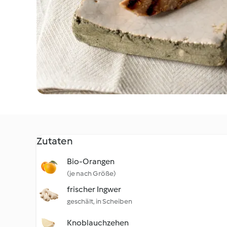
Zutaten
Bio-Orangen
(je nach Größe)
frischer Ingwer
geschält, in Scheiben
Knoblauchzehen