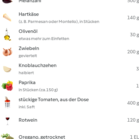
Melanzani
500 g
Hartkäse
140 g
(z. B. Parmesan oder Montello), in Stücken
Olivenöl
30 g
etwas mehr zum Einfetten
Zwiebeln
200 g
geviertelt
Knoblauchzehen
3
halbiert
Paprika
1
in Stücken (ca.150 g)
stückige Tomaten, aus der Dose
400 g
inkl. Saft
Rotwein
120 g
Oregano, getrocknet
1 EL