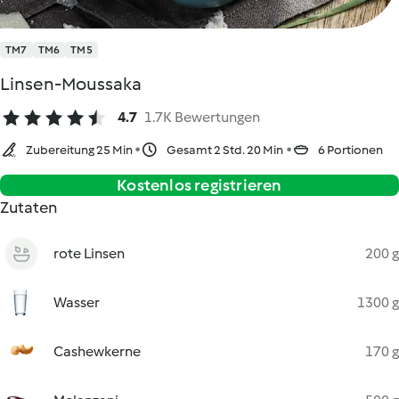
TM7
TM6
TM5
Linsen-Moussaka
4.7
1.7K Bewertungen
Zubereitung 25 Min
Gesamt 2 Std. 20 Min
6 Portionen
Kostenlos registrieren
Zutaten
rote Linsen
200 g
Wasser
1300 g
Cashewkerne
170 g