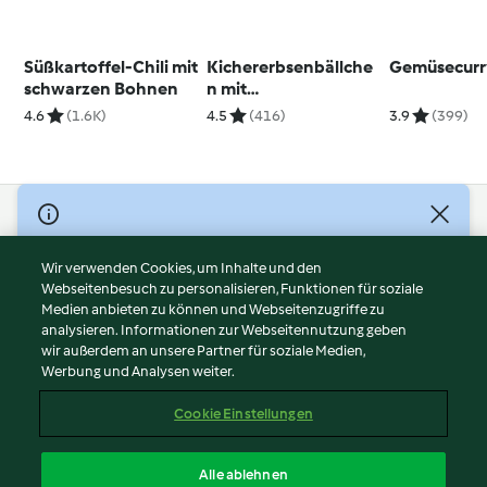
Süßkartoffel-Chili mit
Kichererbsenbällche
Gemüsecurr
schwarzen Bohnen
n mit
Süßkartoffelpüree
4.6
(1.6K)
4.5
(416)
3.9
(399)
(vegan)
© Copyright 2026
Nutzungsbedingungen
Wir verwenden Cookies, um Inhalte und den
Webseitenbesuch zu personalisieren, Funktionen für soziale
Datenschutzrichtlinien
Medien anbieten zu können und Webseitenzugriffe zu
Disclaimer
analysieren. Informationen zur Webseitennutzung geben
Impressum
wir außerdem an unsere Partner für soziale Medien,
Werbung und Analysen weiter.
Cookies
Inhalt melden
Cookie Einstellungen
Abo kündigen
Vertrag widerrufen
Alle ablehnen