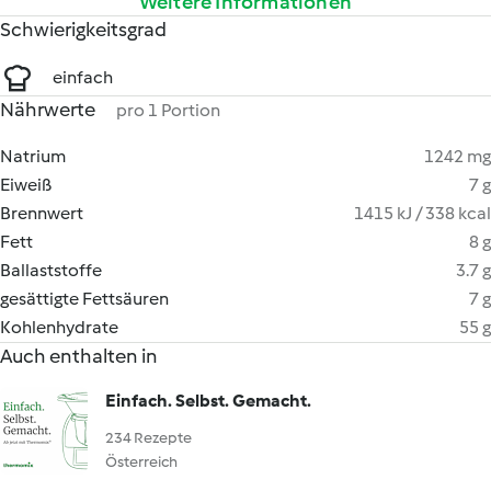
Weitere Informationen
Schwierigkeitsgrad
einfach
Nährwerte
pro 1 Portion
Natrium
1242 mg
Eiweiß
7 g
Brennwert
1415 kJ / 338 kcal
Fett
8 g
Ballaststoffe
3.7 g
gesättigte Fettsäuren
7 g
Kohlenhydrate
55 g
Auch enthalten in
Einfach. Selbst. Gemacht.
234 Rezepte
Österreich