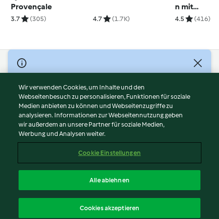
Provençale
n mit
Süßkartoffe
3.7
(305)
4.7
(1.7K)
4.5
(416)
(vegan)
© Copyright 2026
Nutzungsbedingungen
Wir verwenden Cookies, um Inhalte und den
Webseitenbesuch zu personalisieren, Funktionen für soziale
Datenschutzrichtlinien
Medien anbieten zu können und Webseitenzugriffe zu
Disclaimer
analysieren. Informationen zur Webseitennutzung geben
Impressum
wir außerdem an unsere Partner für soziale Medien,
Werbung und Analysen weiter.
Cookies
Inhalt melden
Cookie Einstellungen
Abo kündigen
Vertrag widerrufen
Alle ablehnen
Erklärung zur Barrierefreiheit
Deutsch
Cookies akzeptieren