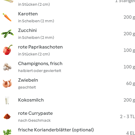
1 Stängel
in Stücken (2 cm)
Karotten
200 g
in Scheiben (2 mm)
Zucchini
200 g
in Scheiben (2 mm)
rote Paprikaschoten
100 g
in Stücken (2 cm)
Champignons, frisch
100 g
halbiert oder geviertelt
Zwiebeln
60 g
geachtelt
Kokosmilch
200 g
rote Currypaste
2 - 3 TL
nach Geschmack
frische Korianderblätter (optional)
4 EL