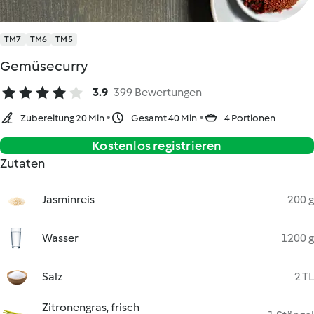
TM7
TM6
TM5
Gemüsecurry
3.9
399 Bewertungen
Zubereitung 20 Min
Gesamt 40 Min
4 Portionen
Kostenlos registrieren
Zutaten
Jasminreis
200 g
Wasser
1200 g
Salz
2 TL
Zitronengras, frisch