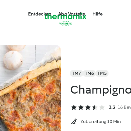
Entdecken
Abo Vorteile
Hilfe
TM7
TM6
TM5
Champigno
3.3
16 Be
Zubereitung 10 Min