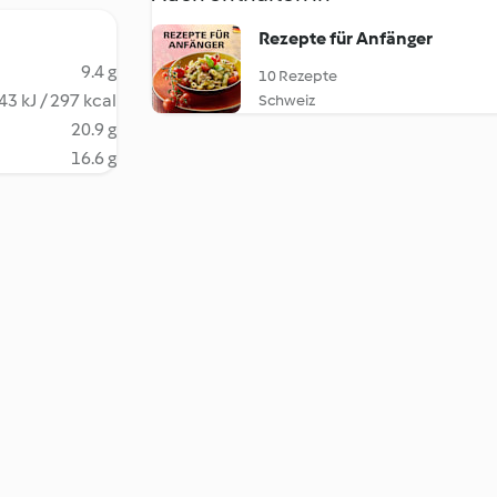
Rezepte für Anfänger
9.4 g
10 Rezepte
43 kJ / 297 kcal
Schweiz
20.9 g
16.6 g