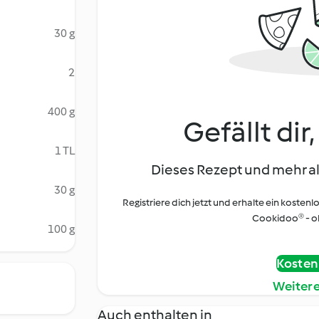
30 g
2
400 g
Gefällt dir
1 TL
Dieses Rezept und mehr al
30 g
Registriere dich jetzt und erhalte ein kostenl
Cookidoo® - oh
100 g
Kostenl
Weiter
Auch enthalten in