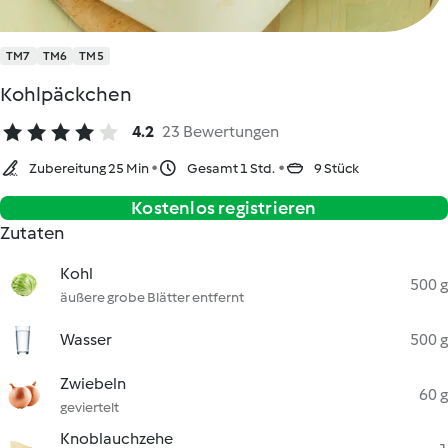
TM7
TM6
TM5
Kohlpäckchen
4.2
23 Bewertungen
Zubereitung 25 Min
Gesamt 1 Std.
9 Stück
Kostenlos registrieren
Zutaten
Kohl
500 g
äußere grobe Blätter entfernt
Wasser
500 g
Zwiebeln
60 g
geviertelt
Knoblauchzehe