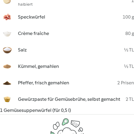
1
halbiert
Speckwürfel
100 g
Crème fraîche
80 g
Salz
½ TL
Kümmel, gemahlen
½ TL
Pfeffer, frisch gemahlen
2 Prisen
Gewürzpaste für Gemüsebrühe, selbst gemacht
2 TL
1 Gemüsesuppenwürfel (für 0,5 l)