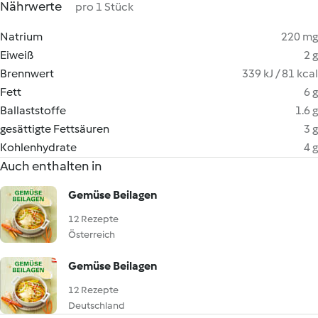
Nährwerte
pro 1 Stück
Natrium
220 mg
Eiweiß
2 g
Brennwert
339 kJ / 81 kcal
Fett
6 g
Ballaststoffe
1.6 g
gesättigte Fettsäuren
3 g
Kohlenhydrate
4 g
Auch enthalten in
Gemüse Beilagen
12 Rezepte
Österreich
Gemüse Beilagen
12 Rezepte
Deutschland