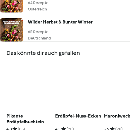
64 Rezepte
Österreich
Wilder Herbst & Bunter Winter
65 Rezepte
Deutschland
Das könnte dir auch gefallen
Pikante
Erdäpfel-Nuss-Ecken
Maroniweck
Erdäpfelbuchteln
4.8
(85)
4.5
(20)
3.9
(20)