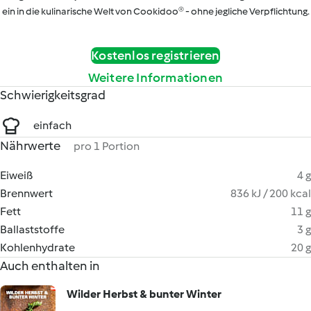
ein in die kulinarische Welt von Cookidoo® - ohne jegliche Verpflichtung.
Kostenlos registrieren
Weitere Informationen
Schwierigkeitsgrad
einfach
Nährwerte
pro 1 Portion
Eiweiß
4 g
Brennwert
836 kJ / 200 kcal
Fett
11 g
Ballaststoffe
3 g
Kohlenhydrate
20 g
Auch enthalten in
Wilder Herbst & bunter Winter