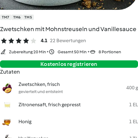
TM7
TM6
TM5
Zwetschken mit Mohnstreuseln und Vanillesauce
4.1
22 Bewertungen
Zubereitung 20 Min
Gesamt 50 Min
8 Portionen
Kostenlos registrieren
Zutaten
Zwetschken, frisch
400 g
geviertelt und entsteint
Zitronensaft, frisch gepresst
1 EL
Honig
1 EL