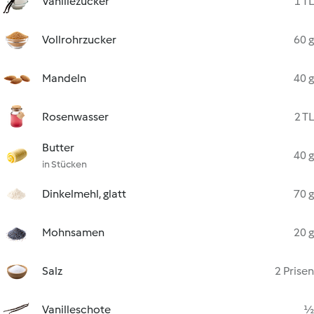
Vanillezucker
1 TL
Vollrohrzucker
60 g
Mandeln
40 g
Rosenwasser
2 TL
Butter
40 g
in Stücken
Dinkelmehl, glatt
70 g
Mohnsamen
20 g
Salz
2 Prisen
Vanilleschote
½