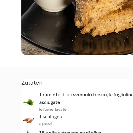
Zutaten
1 rametto di prezzemolo fresco, le fogliolin
asciugate
le foglie, lavate
1 scalogno
a pezzi
15 g olio extravergine di oliva