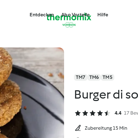
Entdecken
Abo Vorteile
Hilfe
TM7
TM6
TM5
Burger di so
4.4
17 Be
Zubereitung 15 Min