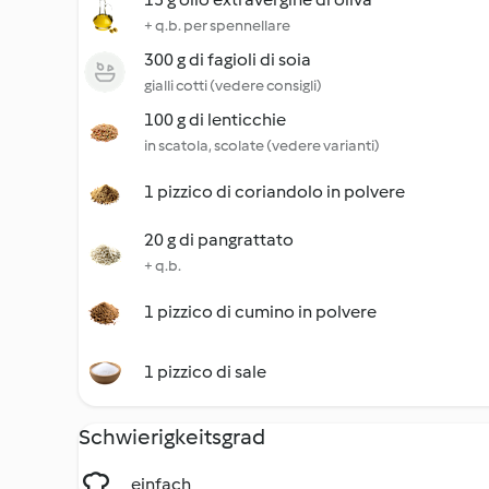
+ q.b. per spennellare
300 g di fagioli di soia
gialli cotti (vedere consigli)
100 g di lenticchie
in scatola, scolate (vedere varianti)
1 pizzico di coriandolo in polvere
20 g di pangrattato
+ q.b.
1 pizzico di cumino in polvere
1 pizzico di sale
Schwierigkeitsgrad
einfach