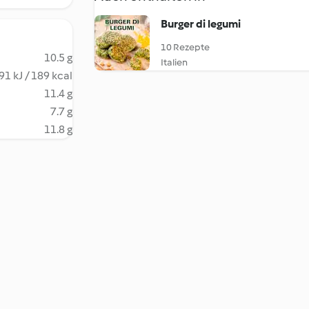
Burger di legumi
10 Rezepte
10.5 g
Italien
91 kJ / 189 kcal
11.4 g
7.7 g
11.8 g