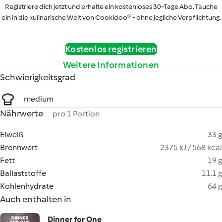
Registriere dich jetzt und erhalte ein kostenloses 30-Tage Abo. Tauche
ein in die kulinarische Welt von Cookidoo® - ohne jegliche Verpflichtung.
Kostenlos registrieren
Weitere Informationen
Schwierigkeitsgrad
medium
Nährwerte
pro 1 Portion
Eiweiß
33 g
Brennwert
2375 kJ / 568 kcal
Fett
19 g
Ballaststoffe
11.1 g
Kohlenhydrate
64 g
Auch enthalten in
Dinner for One