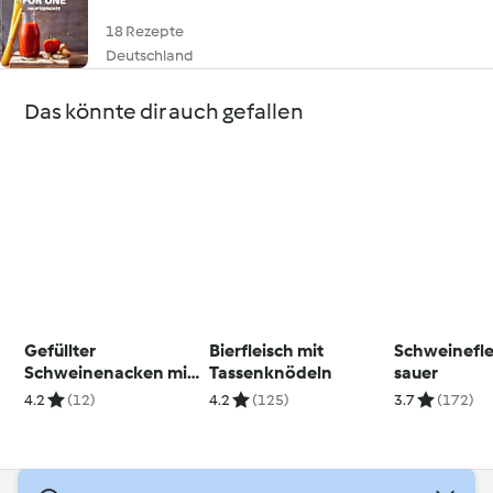
18 Rezepte
Deutschland
Das könnte dir auch gefallen
Gefüllter
Bierfleisch mit
Schweinefle
Schweinenacken mit
Tassenknödeln
sauer
Sauerkraut und
4.2
(12)
4.2
(125)
3.7
(172)
Kartoffeln