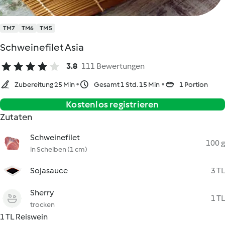
TM7
TM6
TM5
Schweinefilet Asia
3.8
111 Bewertungen
Zubereitung 25 Min
Gesamt 1 Std. 15 Min
1 Portion
Kostenlos registrieren
Zutaten
Schweinefilet
100 g
in Scheiben (1 cm)
Sojasauce
3 TL
Sherry
1 TL
trocken
1 TL Reiswein