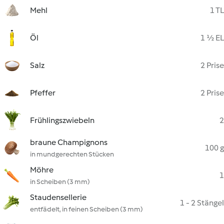
Mehl
1 TL
Öl
1 ½ EL
Salz
2 Prise
Pfeffer
2 Prise
Frühlingszwiebeln
2
braune Champignons
100 g
in mundgerechten Stücken
Möhre
1
in Scheiben (3 mm)
Staudensellerie
1 - 2 Stängel
entfädelt, in feinen Scheiben (3 mm)