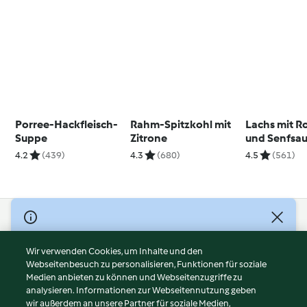
Porree-Hackfleisch-
Rahm-Spitzkohl mit
Lachs mit R
Suppe
Zitrone
und Senfsa
4.2
(439)
4.3
(680)
4.5
(561)
© Copyright 2026
Nutzungsbedingungen
Wir verwenden Cookies, um Inhalte und den
Webseitenbesuch zu personalisieren, Funktionen für soziale
Datenschutzrichtlinien
Medien anbieten zu können und Webseitenzugriffe zu
Disclaimer
analysieren. Informationen zur Webseitennutzung geben
Impressum
wir außerdem an unsere Partner für soziale Medien,