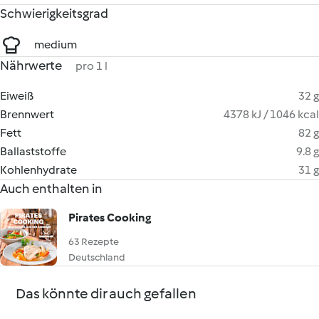
Schwierigkeitsgrad
medium
Nährwerte
pro 1 l
Eiweiß
32 g
Brennwert
4378 kJ / 1046 kcal
Fett
82 g
Ballaststoffe
9.8 g
Kohlenhydrate
31 g
Auch enthalten in
Pirates Cooking
63 Rezepte
Deutschland
Das könnte dir auch gefallen