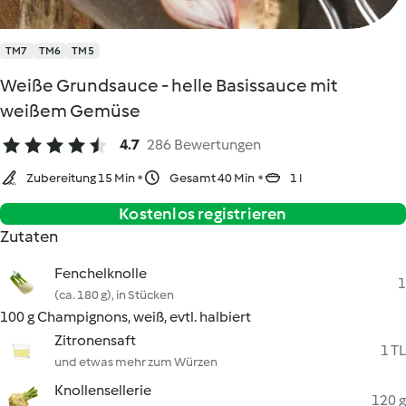
TM7
TM6
TM5
Weiße Grundsauce - helle Basissauce mit
weißem Gemüse
4.7
286 Bewertungen
Zubereitung 15 Min
Gesamt 40 Min
1 l
Kostenlos registrieren
Zutaten
Fenchelknolle
1
(ca. 180 g), in Stücken
100 g Champignons, weiß, evtl. halbiert
Zitronensaft
1 TL
und etwas mehr zum Würzen
Knollensellerie
120 g