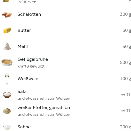
in Stücken
Schalotten
300 g
Butter
50 g
Mehl
30 g
Geflügelbrühe
500 g
kräftig gewürzt
Weißwein
100 g
Salz
1 ½ TL
und etwas mehr zum Würzen
weißer Pfeffer, gemahlen
½ TL
und etwas mehr zum Würzen
Sahne
200 g