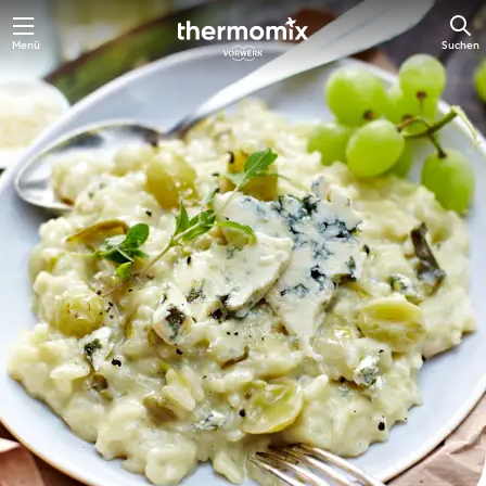
Springe
Menü
Suchen
zum
Hauptinhalt