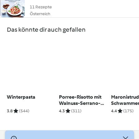
11 Rezepte
Österreich
Das könnte dir auch gefallen
Winterpasta
Porree-Risotto mit
Maronistrud
Walnuss-Serrano-
Schwammer
Crunch
Nüssen
3.8
(544)
4.3
(311)
4.4
(175)