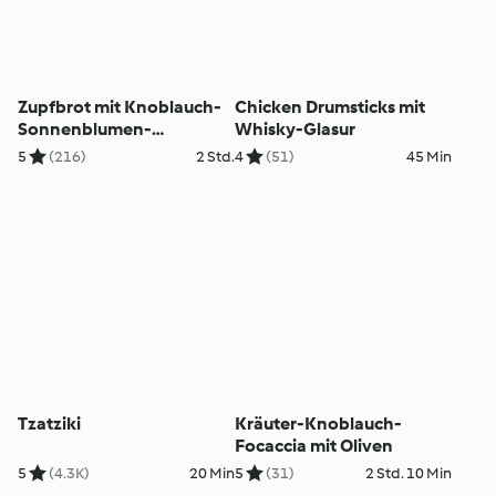
Zupfbrot mit Knoblauch-
Chicken Drumsticks mit
Sonnenblumen-
Whisky-Glasur
Kräuterpaste
5
(216)
2 Std.
4
(51)
45 Min
Tzatziki
Kräuter-Knoblauch-
Focaccia mit Oliven
5
(4.3K)
20 Min
5
(31)
2 Std. 10 Min