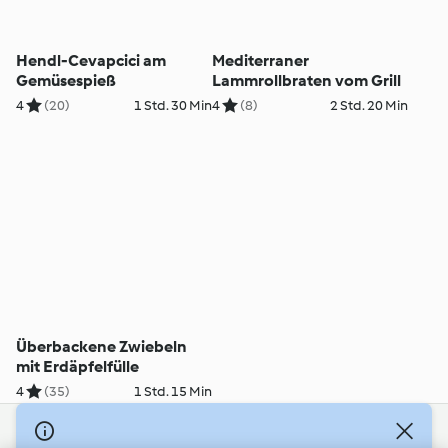
Hendl-Cevapcici am
Mediterraner
Gemüsespieß
Lammrollbraten vom Grill
4
(20)
1 Std. 30 Min
4
(8)
2 Std. 20 Min
Überbackene Zwiebeln
mit Erdäpfelfülle
4
(35)
1 Std. 15 Min
© Copyright 2026