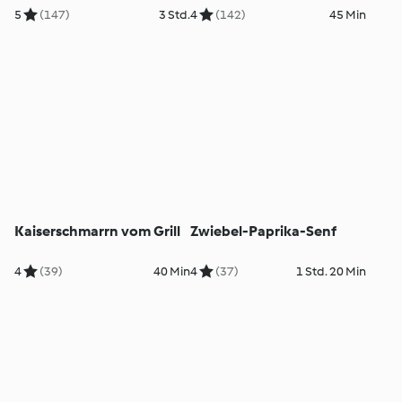
5
(147)
3 Std.
4
(142)
45 Min
Kaiserschmarrn vom Grill
Zwiebel-Paprika-Senf
4
(39)
40 Min
4
(37)
1 Std. 20 Min