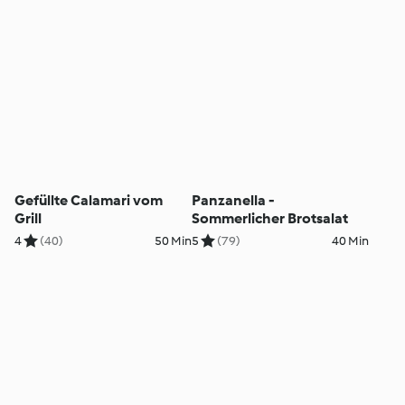
Gefüllte Calamari vom
Panzanella -
Grill
Sommerlicher Brotsalat
4
(40)
50 Min
5
(79)
40 Min