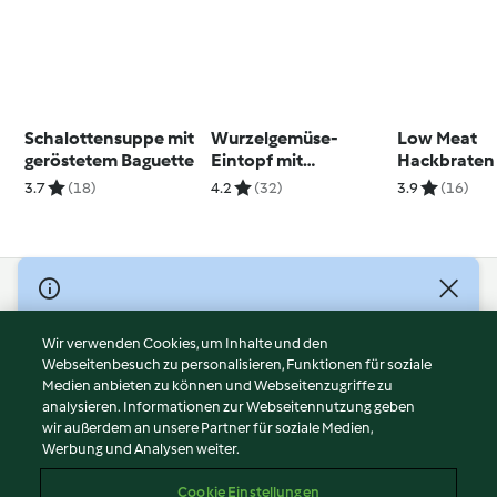
Schalottensuppe mit
Wurzelgemüse-
Low Meat
geröstetem Baguette
Eintopf mit
Hackbraten
Fleischbällchen
3.7
(18)
4.2
(32)
3.9
(16)
© Copyright 2026
Nutzungsbedingungen
Wir verwenden Cookies, um Inhalte und den
Webseitenbesuch zu personalisieren, Funktionen für soziale
Datenschutzrichtlinien
Medien anbieten zu können und Webseitenzugriffe zu
Disclaimer
analysieren. Informationen zur Webseitennutzung geben
Impressum
wir außerdem an unsere Partner für soziale Medien,
Werbung und Analysen weiter.
Cookies
Inhalt melden
Cookie Einstellungen