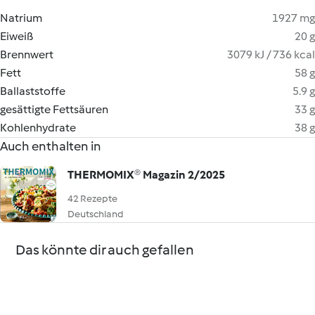
Natrium
1927 mg
Eiweiß
20 g
Brennwert
3079 kJ / 736 kcal
Fett
58 g
Ballaststoffe
5.9 g
gesättigte Fettsäuren
33 g
Kohlenhydrate
38 g
Auch enthalten in
THERMOMIX® Magazin 2/2025
42 Rezepte
Deutschland
Das könnte dir auch gefallen