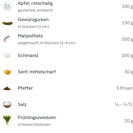
Apfel, rotschalig
200 g
geviertelt, entkernt
Gewürzgurken
150 g
in Stücken (2 cm)
Matjesfilets
300 g
abgetropft, in Stücken (3-4 cm)
Schmand
200 g
Senf, mittelscharf
30 g
Pfeffer
3 Prisen
Salz
¼ - ½ TL
Frühlingszwiebeln
20 g
in feinen Röllchen