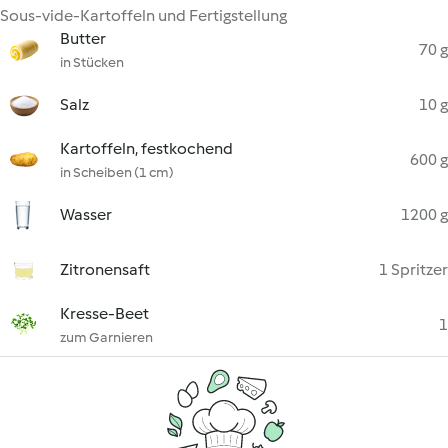
Sous-vide-Kartoffeln und Fertigstellung
Butter
70 g
in Stücken
Salz
10 g
Kartoffeln, festkochend
600 g
in Scheiben (1 cm)
Wasser
1200 g
Zitronensaft
1 Spritzer
Kresse-Beet
1
zum Garnieren