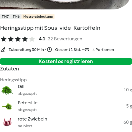
TM7
TM6
Messerabdeckung
Heringsstipp mit Sous-vide-Kartoffeln
4.1
22 Bewertungen
Zubereitung 30 Min
Gesamt 1 Std.
4 Portionen
Kostenlos registrieren
Zutaten
Heringsstipp
Dill
10 g
abgezupft
Petersilie
5 g
abgezupft
rote Zwiebeln
60 g
halbiert