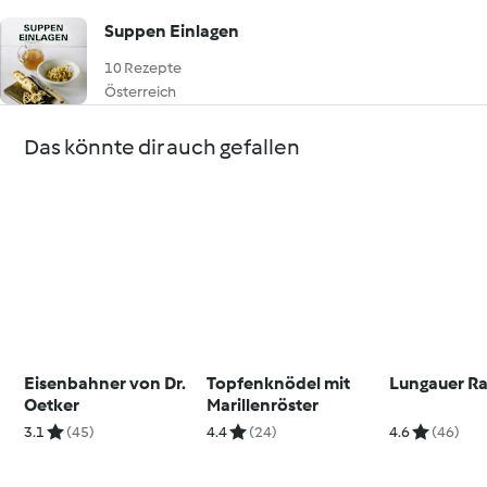
Suppen Einlagen
10 Rezepte
Österreich
Das könnte dir auch gefallen
Eisenbahner von Dr.
Topfenknödel mit
Lungauer R
Oetker
Marillenröster
3.1
(45)
4.4
(24)
4.6
(46)