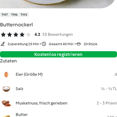
TM7
TM6
TM5
Butternockerl
4.2
55 Bewertungen
Zubereitung 25 Min
Gesamt 40 Min
20 Stück
Kostenlos registrieren
Zutaten
Eier (Größe M)
4
Salz
¼ - ½ TL
Muskatnuss, frisch gerieben
2 - 3 Prisen
Butter