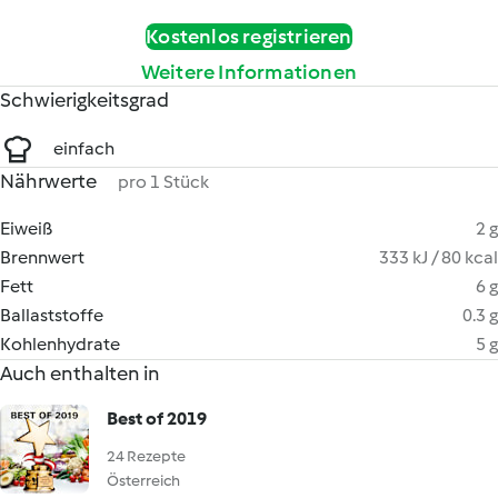
Kostenlos registrieren
Weitere Informationen
Schwierigkeitsgrad
einfach
Nährwerte
pro 1 Stück
Eiweiß
2 g
Brennwert
333 kJ / 80 kcal
Fett
6 g
Ballaststoffe
0.3 g
Kohlenhydrate
5 g
Auch enthalten in
Best of 2019
24 Rezepte
Österreich