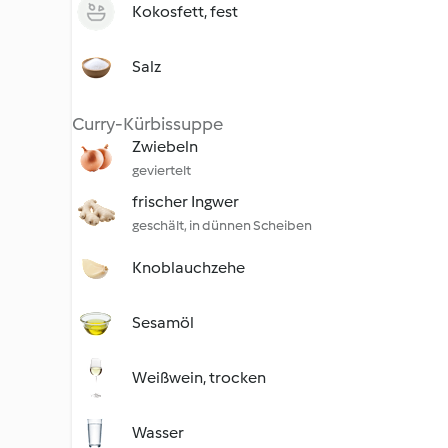
Kokosfett, fest
Salz
Curry-Kürbissuppe
Zwiebeln
geviertelt
frischer Ingwer
geschält, in dünnen Scheiben
Knoblauchzehe
Sesamöl
Weißwein, trocken
Wasser