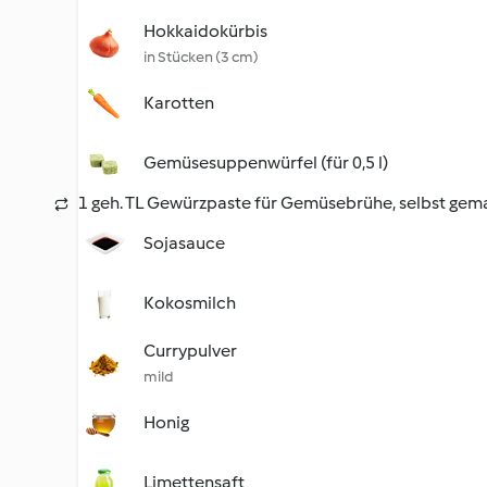
Hokkaidokürbis
in Stücken (3 cm)
Karotten
Gemüsesuppenwürfel (für 0,5 l)
1 geh. TL Gewürzpaste für Gemüsebrühe, selbst gem
Sojasauce
Kokosmilch
Currypulver
mild
Honig
Limettensaft