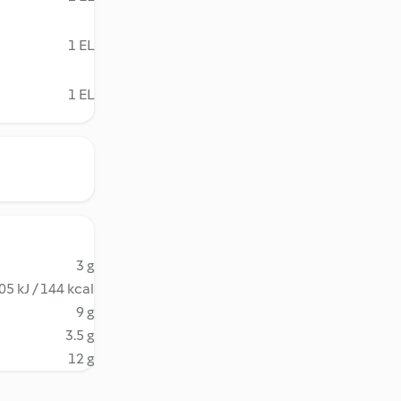
1 EL
1 EL
3 g
05 kJ / 144 kcal
9 g
3.5 g
12 g