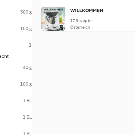
WILLKOMMEN
500 g
17 Rezepte
Österreich
100 g
1
acht
40 g
100 g
1 EL
1 EL
1 EL