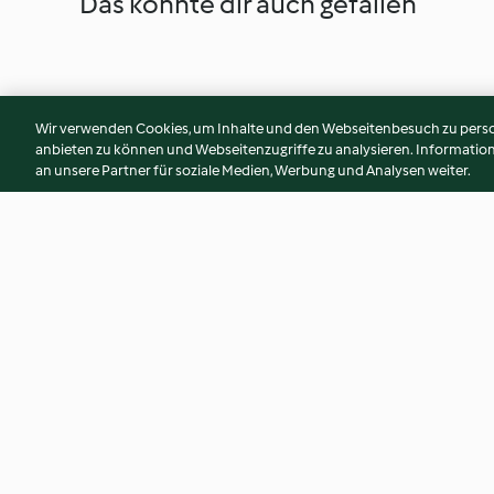
Das könnte dir auch gefallen
Wir verwenden Cookies, um Inhalte und den Webseitenbesuch zu person
anbieten zu können und Webseitenzugriffe zu analysieren. Informati
an unsere Partner für soziale Medien, Werbung und Analysen weiter.
Pastinaken-Kürbis-Suppe
Süßkartoffel-Kur
(XXL)
4.4
(85)
3.3
(4)
© Copyright 2026