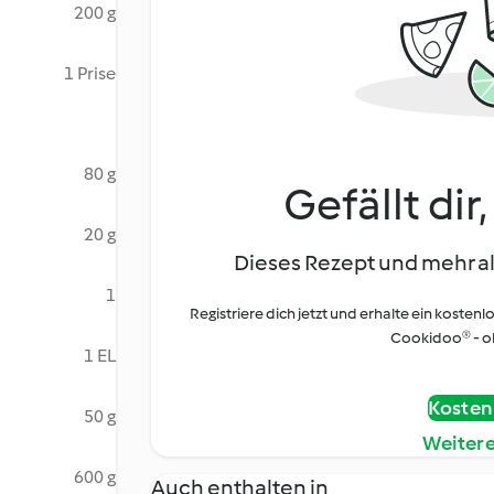
200 g
1 Prise
80 g
Gefällt dir
20 g
Dieses Rezept und mehr al
1
Registriere dich jetzt und erhalte ein kostenl
Cookidoo® - oh
1 EL
Kostenl
50 g
Weiter
600 g
Auch enthalten in