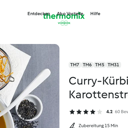
Entdecken
Abo Vorteile
Hilfe
TM7
TM6
TM5
TM31
Curry-Kürb
Karottenst
4.2
60 Be
Zubereitung 15 Min