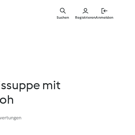
Springe
zum
Suchen
Registrieren
Anmelden
Hauptinha
issuppe mit
roh
wertungen