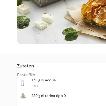
Zutaten
Pasta fillo
130 g di acqua
+ q.b.
280 g di farina tipo 0