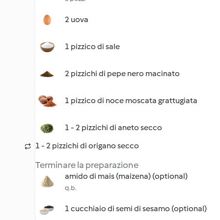
2 uova
1 pizzico di sale
2 pizzichi di pepe nero macinato
1 pizzico di noce moscata grattugiata
1 - 2 pizzichi di aneto secco
1 - 2 pizzichi di origano secco
Terminare la preparazione
amido di mais (maizena) (optional)
q.b.
1 cucchiaio di semi di sesamo (optional)