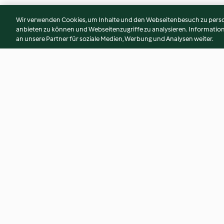
Wir verwenden Cookies, um Inhalte und den Webseitenbesuch zu person
anbieten zu können und Webseitenzugriffe zu analysieren. Informati
an unsere Partner für soziale Medien, Werbung und Analysen weiter.
Zuppa di lenticchie e
Gnocchetti verdi c
pomodori con patate ripiene
verdurine saltate
di funghi
3.8
(6)
5.0
(4)
© Copyright 2026
Nutzungsbedingungen
Datenschutzrichtlinien