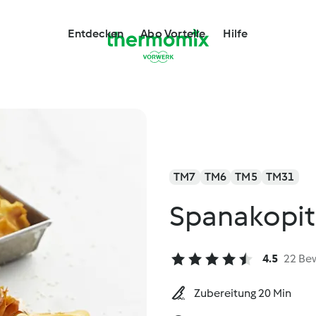
Entdecken
Abo Vorteile
Hilfe
TM7
TM6
TM5
TM31
Spanakopi
4.5
22 Be
Zubereitung 20 Min