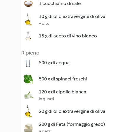
1 cucchiaino di sale
10 g di olio extravergine di oliva
+ q.b.
15 g di aceto di vino bianco
Ripieno
500 g di acqua
500 g di spinaci freschi
120 g di cipolla bianca
in quarti
20 g di olio extravergine di oliva
200 g di Feta (formaggio greco)
a pezzi