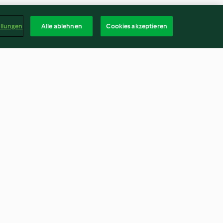
ellungen
Alle ablehnen
Cookies akzeptieren
 ragù
Ramen coreano con tofu
eta
4.4
(10)
Deuts
kündigen
Vertrag widerrufen