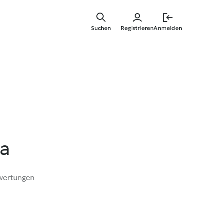
Springe
zum
Suchen
Registrieren
Anmelden
Hauptinha
ta
wertungen