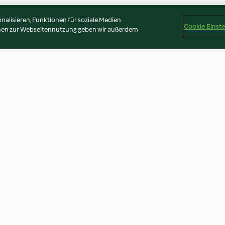
alisieren, Funktionen für soziale Medien
Cookie Einst
onen zur Webseitennutzung geben wir außerdem
on
Crema di funghi al profumo di
Patate dolci con
tartufo (vegan)
vegetariano e F
4.4
(8)
3.8
(13)
Disclaimer
Impressum
Cookies
Inhalt melden
Abo 