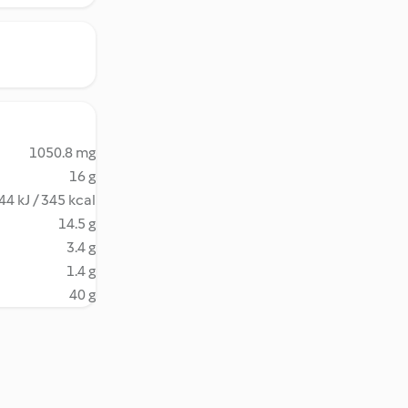
1050.8 mg
16 g
44 kJ / 345 kcal
14.5 g
3.4 g
1.4 g
40 g