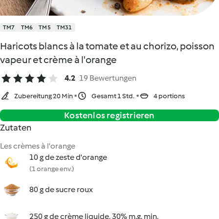
TM7
TM6
TM5
TM31
Haricots blancs à la tomate et au chorizo, poisson
vapeur et crème à l'orange
4.2
19 Bewertungen
Zubereitung 20 Min
Gesamt 1 Std.
4 portions
Kostenlos registrieren
Zutaten
Les crèmes à l'orange
10 g de zeste d'orange
(1 orange env.)
80 g de sucre roux
250 g de crème liquide, 30% m.g. min.