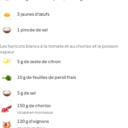
3 jaunes d'œufs
1 pincée de sel
Les haricots blancs à la tomate et au chorizo et le poisson
vapeur
5 g de zeste de citron
10 g de feuilles de persil frais
5 g de sel
150 g de chorizo
coupé en morceaux
120 g d'oignons