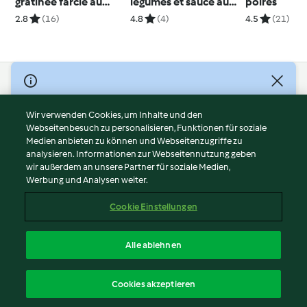
gratinée farcie au
légumes et sauce au
poires
poulet
curry
2.8
(16)
4.8
(4)
4.5
(21)
© Copyright 2026
Nutzungsbedingungen
Wir verwenden Cookies, um Inhalte und den
Webseitenbesuch zu personalisieren, Funktionen für soziale
Datenschutzrichtlinien
Medien anbieten zu können und Webseitenzugriffe zu
Disclaimer
analysieren. Informationen zur Webseitennutzung geben
Impressum
wir außerdem an unsere Partner für soziale Medien,
Werbung und Analysen weiter.
Cookies
Inhalt melden
Cookie Einstellungen
Abo kündigen
Vertrag widerrufen
Alle ablehnen
Erklärung zur Barrierefreiheit
Deutsch
Cookies akzeptieren