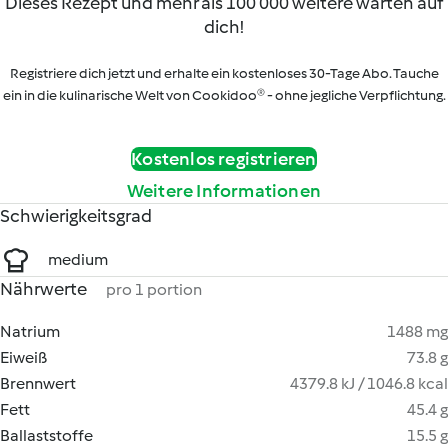
Dieses Rezept und mehr als 100 000 weitere warten auf
dich!
Registriere dich jetzt und erhalte ein kostenloses 30-Tage Abo. Tauche
ein in die kulinarische Welt von Cookidoo® - ohne jegliche Verpflichtung.
Kostenlos registrieren
Weitere Informationen
Schwierigkeitsgrad
medium
Nährwerte
pro 1 portion
Natrium
1488 mg
Eiweiß
73.8 g
Brennwert
4379.8 kJ / 1046.8 kcal
Fett
45.4 g
Ballaststoffe
15.5 g