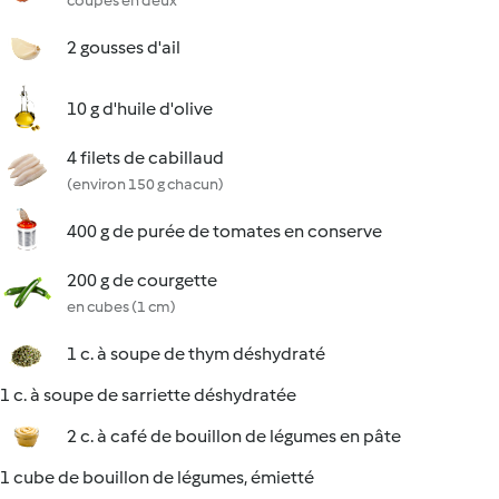
coupés en deux
2 gousses d'ail
10 g d'huile d'olive
4 filets de cabillaud
(environ 150 g chacun)
400 g de purée de tomates en conserve
200 g de courgette
en cubes (1 cm)
1 c. à soupe de thym déshydraté
1 c. à soupe de sarriette déshydratée
2 c. à café de bouillon de légumes en pâte
1 cube de bouillon de légumes, émietté