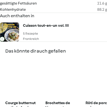
gesättigte Fettsäuren
21.6 g
Kohlenhydrate
88.2 g
Auch enthalten in
Cuisson tout-en-un vol. III
5 Rezepte
Frankreich
Das könnte dir auch gefallen
Courge butternut
Brochettes de
Rôti de porc