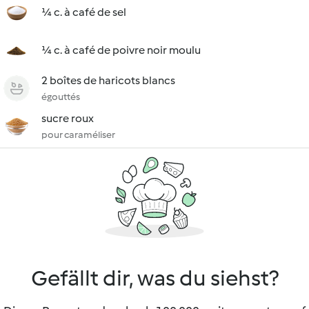
¼ c. à café de sel
¼ c. à café de poivre noir moulu
2 boîtes de haricots blancs
égouttés
sucre roux
pour caraméliser
Gefällt dir, was du siehst?