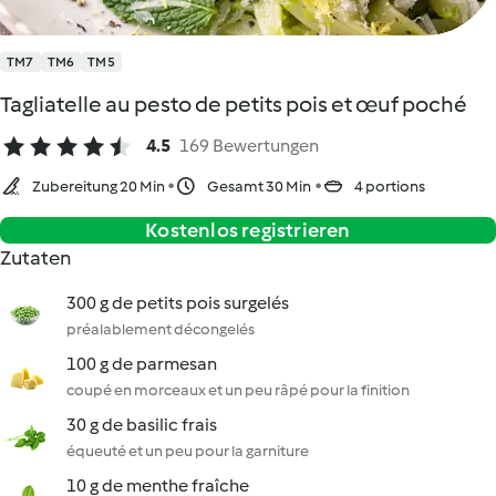
TM7
TM6
TM5
Tagliatelle au pesto de petits pois et œuf poché
4.5
169 Bewertungen
Zubereitung 20 Min
Gesamt 30 Min
4 portions
Kostenlos registrieren
Zutaten
300 g de petits pois surgelés
préalablement décongelés
100 g de parmesan
coupé en morceaux et un peu râpé pour la finition
30 g de basilic frais
équeuté et un peu pour la garniture
10 g de menthe fraîche