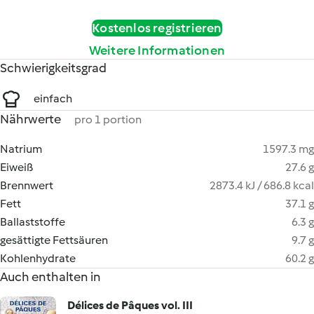
Kostenlos registrieren
Weitere Informationen
Schwierigkeitsgrad
einfach
Nährwerte
pro 1 portion
Natrium
1597.3 mg
Eiweiß
27.6 g
Brennwert
2873.4 kJ / 686.8 kcal
Fett
37.1 g
Ballaststoffe
6.3 g
gesättigte Fettsäuren
9.7 g
Kohlenhydrate
60.2 g
Auch enthalten in
Délices de Pâques vol. III