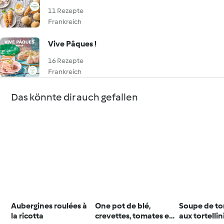
11 Rezepte
Frankreich
Vive Pâques !
16 Rezepte
Frankreich
Das könnte dir auch gefallen
Aubergines roulées à
One pot de blé,
Soupe de t
la ricotta
crevettes, tomates et
aux tortellin