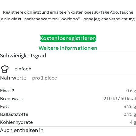
Registriere dich jetzt und erhalte ein kostenloses 30-Tage Abo. Tauche
ein in die kulinarische Welt von Cookidoo® - ohne jegliche Verpflichtung.
Kostenlos registrieren
Weitere Informationen
Schwierigkeitsgrad
einfach
Nährwerte
pro 1 pièce
Eiweiß
0.6 g
Brennwert
210 kJ / 50 kcal
Fett
3.26 g
Ballaststoffe
0.25 g
Kohlenhydrate
4 g
Auch enthalten in