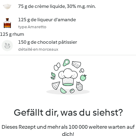
75 g de crème liquide, 30% m.g. min.
125 g de liqueur d'amande
type Amaretto
125 g rhum
150 g de chocolat pâtissier
détaillé en morceaux
Gefällt dir, was du siehst?
Dieses Rezept und mehr als 100 000 weitere warten auf
dich!