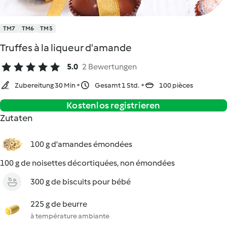
TM7
TM6
TM5
Truffes à la liqueur d'amande
5.0
2 Bewertungen
Zubereitung 30 Min
Gesamt 1 Std.
100 pièces
Kostenlos registrieren
Zutaten
100 g d'amandes émondées
100 g de noisettes décortiquées, non émondées
300 g de biscuits pour bébé
225 g de beurre
à température ambiante