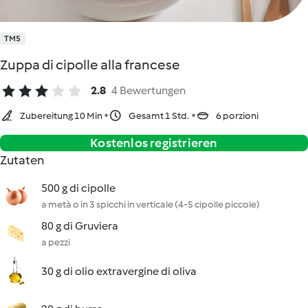
TM5
Zuppa di cipolle alla francese
2.8
4 Bewertungen
Zubereitung 10 Min
Gesamt 1 Std.
6 porzioni
Kostenlos registrieren
Zutaten
500 g di cipolle
a metà o in 3 spicchi in verticale (4-5 cipolle piccole)
80 g di Gruviera
a pezzi
30 g di olio extravergine di oliva