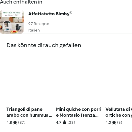
Auch enthalten in
Affettatutto Bimby®
97 Rezepte
Italien
Das könnte dir auch gefallen
Triangoli di pane
Mini quiche con porri
Vellutata di
arabo con hummus di
e Montasio (senza
ortiche con
zucca
glutine)
aromatica
4.8
(87)
4.7
(23)
4.0
(3)