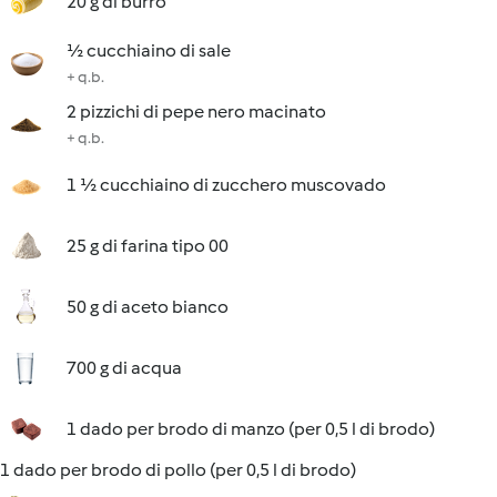
20 g di burro
½ cucchiaino di sale
+ q.b.
2 pizzichi di pepe nero macinato
+ q.b.
1 ½ cucchiaino di zucchero muscovado
25 g di farina tipo 00
50 g di aceto bianco
700 g di acqua
1 dado per brodo di manzo (per 0,5 l di brodo)
1 dado per brodo di pollo (per 0,5 l di brodo)