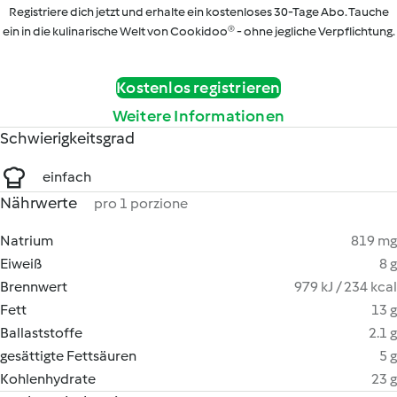
Registriere dich jetzt und erhalte ein kostenloses 30-Tage Abo. Tauche
ein in die kulinarische Welt von Cookidoo® - ohne jegliche Verpflichtung.
Kostenlos registrieren
Weitere Informationen
Schwierigkeitsgrad
einfach
Nährwerte
pro 1 porzione
Natrium
819 mg
Eiweiß
8 g
Brennwert
979 kJ / 234 kcal
Fett
13 g
Ballaststoffe
2.1 g
gesättigte Fettsäuren
5 g
Kohlenhydrate
23 g