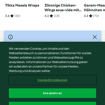
Tikka Masala Wraps
Zitronige Chicken-
Garam-Masa
Wings sous-vide mit
Hähnchen mi
Erdäpfeln
3.6
(30)
4.2
(18)
4.4
(70)
© Copyright 2026
Nutzungsbedingungen
Wir verwenden Cookies, um Inhalte und den
Webseitenbesuch zu personalisieren, Funktionen für soziale
Datenschutzrichtlinien
Medien anbieten zu können und Webseitenzugriffe zu
Disclaimer
analysieren. Informationen zur Webseitennutzung geben
Impressum
wir außerdem an unsere Partner für soziale Medien,
Werbung und Analysen weiter.
Cookies
Inhalt melden
Cookie Einstellungen
Abo kündigen
Vertrag widerrufen
Alle ablehnen
Erklärung zur Barrierefreiheit