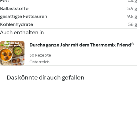
Fett
44 g
Ballaststoffe
5.9 g
gesättigte Fettsäuren
9.8 g
Kohlenhydrate
56 g
Auch enthalten in
Durchs ganze Jahr mit dem Thermomix Friend®
30 Rezepte
Österreich
Das könnte dir auch gefallen