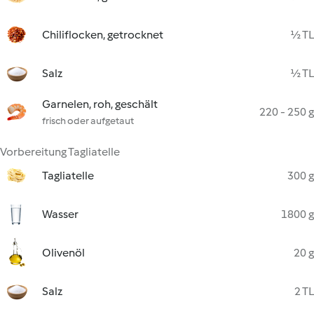
Chiliflocken, getrocknet
½ TL
Salz
½ TL
Garnelen, roh, geschält
220 - 250 g
frisch oder aufgetaut
Vorbereitung Tagliatelle
Tagliatelle
300 g
Wasser
1800 g
Olivenöl
20 g
Salz
2 TL