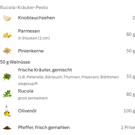
Rucola-Kräuter-Pesto
Knoblauchzehen
2
Parmesan
80 g
in Stücken (2 cm)
Pinienkerne
50 g
50 g Walnüsse
frische Kräuter, gemischt
35 g
(z.B. Petersilie, Bärlauch, Thymian, Majoran), Blättchen
abgezupft
Rucola
80 g
grob zerkleinert
Olivenöl
100 g
Pfeffer, frisch gemahlen
1 Prise