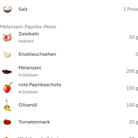
Salz
1 Prise
Melanzani-Paprika-Pesto
Zwiebeln
50 g
halbiert
Knoblauchzehen
2
Melanzani
200 g
in Stücken
rote Paprikaschote
100 g
in Stücken
Olivenöl
100 g
Tomatenmark
20 g