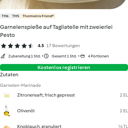
TM6
TM5
Thermomix Friend®
Garnelenspieße auf Tagliatelle mit zweierlei
Pesto
4.5
17 Bewertungen
Zubereitung 1 Std.
Gesamt 1 Std.
4 Portionen
Kostenlos registrieren
Zutaten
Garnelen-Marinade
Zitronensaft, frisch gepresst
2 EL
Olivenöl
2 EL
Knoblauch, granuliert
½ TL