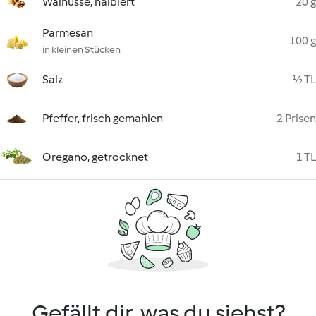
Walnüsse, halbiert
20 g
Parmesan
100 g
in kleinen Stücken
Salz
½ TL
Pfeffer, frisch gemahlen
2 Prisen
Oregano, getrocknet
1 TL
Gefällt dir, was du siehst?