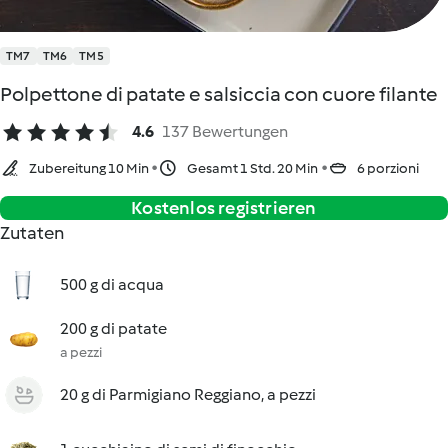
TM7
TM6
TM5
Polpettone di patate e salsiccia con cuore filante
4.6
137 Bewertungen
Zubereitung 10 Min
Gesamt 1 Std. 20 Min
6 porzioni
Kostenlos registrieren
Zutaten
500 g di acqua
200 g di patate
a pezzi
20 g di Parmigiano Reggiano, a pezzi