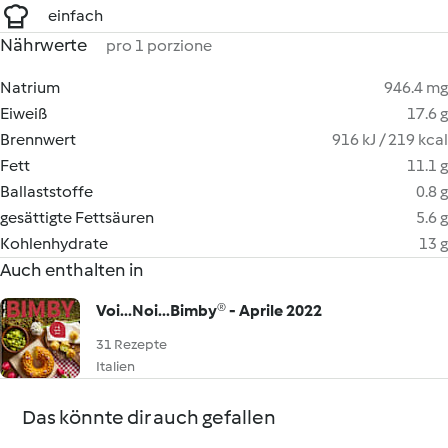
einfach
Nährwerte
pro 1 porzione
Natrium
946.4 mg
Eiweiß
17.6 g
Brennwert
916 kJ / 219 kcal
Fett
11.1 g
Ballaststoffe
0.8 g
gesättigte Fettsäuren
5.6 g
Kohlenhydrate
13 g
Auch enthalten in
Voi...Noi...Bimby® - Aprile 2022
31 Rezepte
Italien
Das könnte dir auch gefallen