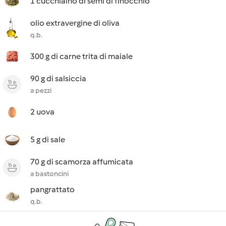
1 cucchiaino di semi di finocchio
olio extravergine di oliva
q.b.
300 g di carne trita di maiale
90 g di salsiccia
a pezzi
2 uova
5 g di sale
70 g di scamorza affumicata
a bastoncini
pangrattato
q.b.