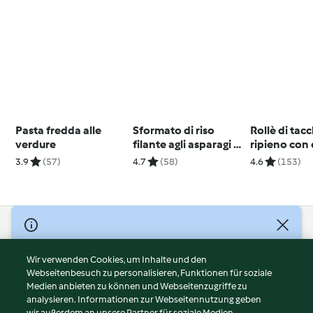
Pasta fredda alle
Sformato di riso
Rollè di tac
verdure
filante agli asparagi e
ripieno con
prosciutto cotto
di patate
3.9
(57)
4.7
(58)
4.6
(153)
© Copyright 2026
Nutzungsbedingungen
Wir verwenden Cookies, um Inhalte und den
Webseitenbesuch zu personalisieren, Funktionen für soziale
Datenschutzrichtlinien
Medien anbieten zu können und Webseitenzugriffe zu
Disclaimer
analysieren. Informationen zur Webseitennutzung geben
Impressum
wir außerdem an unsere Partner für soziale Medien,