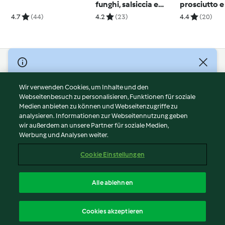
funghi, salsiccia e
prosciutto 
castagne
piccante
4.7
(44)
4.2
(23)
4.4
(20)
© Copyright 2026
Nutzungsbedingungen
Wir verwenden Cookies, um Inhalte und den
Webseitenbesuch zu personalisieren, Funktionen für soziale
Datenschutzrichtlinien
Medien anbieten zu können und Webseitenzugriffe zu
Disclaimer
analysieren. Informationen zur Webseitennutzung geben
Impressum
wir außerdem an unsere Partner für soziale Medien,
Werbung und Analysen weiter.
Cookies
Inhalt melden
Cookie Einstellungen
Abo kündigen
Vertrag widerrufen
Alle ablehnen
Erklärung zur Barrierefreiheit
Deutsch
Cookies akzeptieren