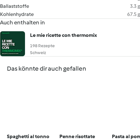
Ballaststoffe
3.3 g
Kohlenhydrate
67.5 g
Auch enthalten in
Le mie ricette con thermomix
198 Rezepte
Schweiz
Das könnte dir auch gefallen
Spaghetti al tonno
Penne risottate
Pasta al po