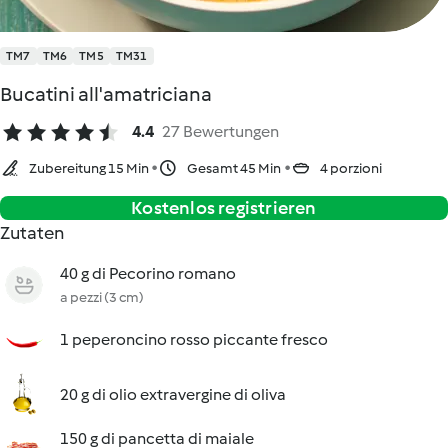
TM7
TM6
TM5
TM31
Bucatini all'amatriciana
4.4
27 Bewertungen
Zubereitung 15 Min
Gesamt 45 Min
4 porzioni
Kostenlos registrieren
Zutaten
40 g di Pecorino romano
a pezzi (3 cm)
1 peperoncino rosso piccante fresco
20 g di olio extravergine di oliva
150 g di pancetta di maiale