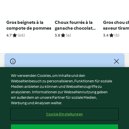
Gros beignets à la
Choux fourrés à la
Gros chou c
compote de pommes
ganache chocolat
saveur tiram
blanc et framboises
4.7
(65)
3.8
(6)
3.4
(5)
© Copyright 2026
Nutzungsbedingungen
Wir verwenden Cookies, um Inhalte und den
Webseitenbesuch zu personalisieren, Funktionen für soziale
Datenschutzrichtlinien
Medien anbieten zu können und Webseitenzugriffe zu
Disclaimer
analysieren. Informationen zur Webseitennutzung geben
Impressum
wir außerdem an unsere Partner für soziale Medien,
Werbung und Analysen weiter.
Cookies
Inhalt melden
Cookie Einstellungen
Abo kündigen
Vertrag widerrufen