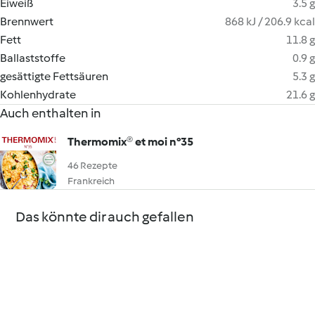
Eiweiß
3.5 g
Brennwert
868 kJ / 206.9 kcal
Fett
11.8 g
Ballaststoffe
0.9 g
gesättigte Fettsäuren
5.3 g
Kohlenhydrate
21.6 g
Auch enthalten in
Thermomix® et moi n°35
46 Rezepte
Frankreich
Das könnte dir auch gefallen