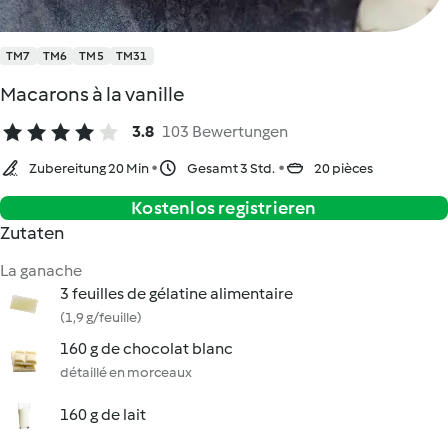
TM7
TM6
TM5
TM31
Macarons à la vanille
3.8
103 Bewertungen
Zubereitung 20 Min
Gesamt 3 Std.
20 pièces
Kostenlos registrieren
Zutaten
La ganache
3 feuilles de gélatine alimentaire
(1,9 g/feuille)
160 g de chocolat blanc
détaillé en morceaux
160 g de lait