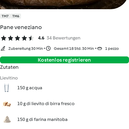
TM7
TM6
Pane veneziano
4.6
34 Bewertungen
Zubereitung 30 Min
Gesamt 18 Std. 30 Min
1 pezzo
Kostenlos registrieren
Zutaten
Lievitino
150 g acqua
10 g di lievito di birra fresco
150 g di farina manitoba