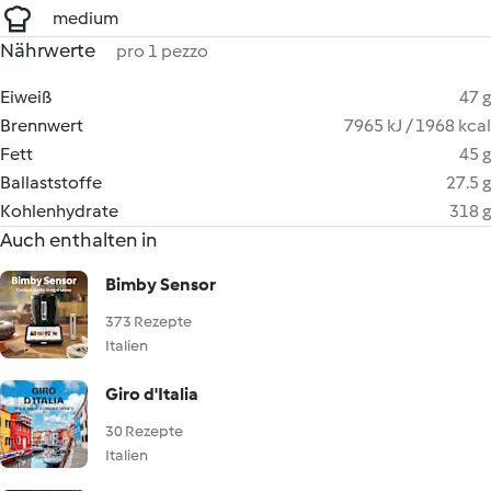
medium
Nährwerte
pro 1 pezzo
Eiweiß
47 g
Brennwert
7965 kJ / 1968 kcal
Fett
45 g
Ballaststoffe
27.5 g
Kohlenhydrate
318 g
Auch enthalten in
Bimby Sensor
373 Rezepte
Italien
Giro d'Italia
30 Rezepte
Italien