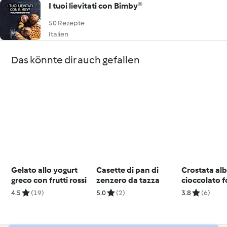
I tuoi lievitati con Bimby®
50 Rezepte
Italien
Das könnte dir auch gefallen
Gelato allo yogurt
Casette di pan di
Crostata alb
greco con frutti rossi
zenzero da tazza
cioccolato 
4.5
(19)
5.0
(2)
3.8
(6)