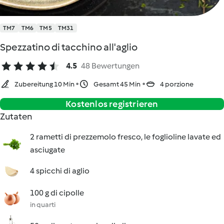
TM7
TM6
TM5
TM31
Spezzatino di tacchino all'aglio
4.5
48 Bewertungen
Zubereitung 10 Min
Gesamt 45 Min
4 porzione
Kostenlos registrieren
Zutaten
2 rametti di prezzemolo fresco, le foglioline lavate ed
asciugate
4 spicchi di aglio
100 g di cipolle
in quarti