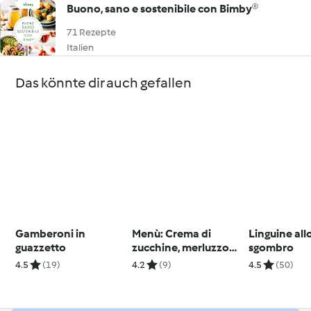
Buono, sano e sostenibile con Bimby®
71 Rezepte
Italien
Das könnte dir auch gefallen
Gamberoni in
Menù: Crema di
Linguine all
guazzetto
zucchine, merluzzo
sgombro
alle erbe, contorno di
4.5
(19)
4.2
(9)
4.5
(50)
peperoni