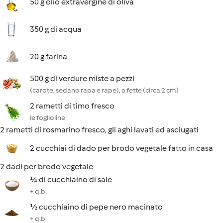
50 g olio extravergine di oliva
350 g di acqua
20 g farina
500 g di verdure miste a pezzi
(carote, sedano rapa e rape), a fette (circa 2 cm)
2 rametti di timo fresco
le foglioline
2 rametti di rosmarino fresco, gli aghi lavati ed asciugati
2 cucchiai di dado per brodo vegetale fatto in casa
2 dadi per brodo vegetale
¼ di cucchiaino di sale
+ q.b.
½ cucchiaino di pepe nero macinato
+ q.b.